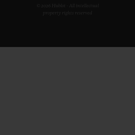
© 2026 Hublot - All intellectual
property rights reserved