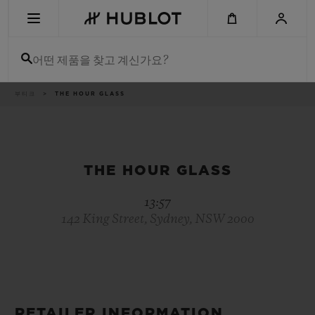
Skip
to
main
content
어떤 제품을 찾고 계신가요?
이
부티크
THE HOUR GLASS
최근 검색
동
경
로
최근 검색이 없습니다
신제품
THE HOUR GLASS
13:57
142 King Street, Sydney, NSW 2000
RETAILER INFORMATION