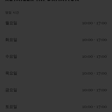
빅뱅
빅뱅
스피릿 오브 빅
썸머 멀티 컬러 세라믹
피치 세라믹
에센셜 토프
영업 시간
온라인 익스클
월요일
10:00 - 17:00
익스클루시브 서비스
화요일
10:00 - 17:00
5+5 워런티
휴블로티스타 및 연장 보증
수요일
10:00 - 17:00
예상 배송일
목요일
10:00 - 17:00
무료 배송 & 반품
금요일
10:00 - 17:00
안전한 결제
토요일
10:00 - 17:00
기프트 파우치