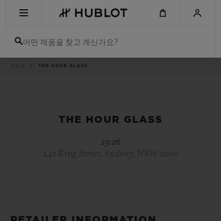
Skip
to
main
content
어떤 제품을 찾고 계신가요?
이
부티크
THE HOUR GLASS
최근 검색
동
경
로
최근 검색이 없습니다
신제품
THE HOUR GLASS
23:26
142 King Street, Sydney, NSW 2000
RETAILER INFORMATION