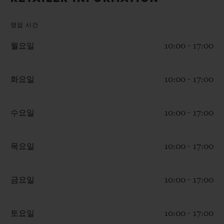
빅뱅
빅뱅
스피릿 오브 빅
썸머 멀티 컬러 세라믹
피치 세라믹
에센셜 토프
영업 시간
온라인 익스클
월요일
10:00 - 17:00
익스클루시브 서비스
화요일
10:00 - 17:00
5+5 워런티
휴블로티스타 및 연장 보증
수요일
10:00 - 17:00
예상 배송일
목요일
10:00 - 17:00
무료 배송 & 반품
금요일
10:00 - 17:00
안전한 결제
토요일
10:00 - 17:00
기프트 파우치