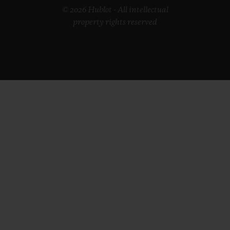
© 2026 Hublot - All intellectual
property rights reserved