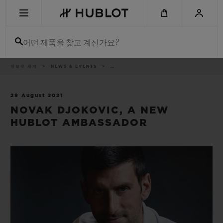
Skip
to
main
content
어떤 제품을 찾고 계신가요?
이
위블로 세계
NEWS & EVENTS
..
최근 검색
동
경
로
최근 검색이 없습니다
29 August 2021
NOVAK DJOKOVIC, A NEW
신제품
HUBLOT AMBASSADOR