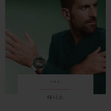
스포츠
테니스