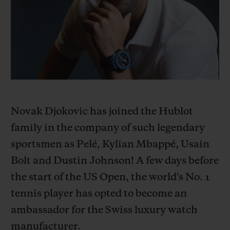
빅뱅
빅뱅
스피릿 오브 빅
썸머 멀티 컬러 세라믹
피치 세라믹
에센셜 토프
온라인 익스클
익스클루시브 서비스
5+5 워런티
Novak Djokovic has joined the Hublot
휴블로티스타 및 연장 보증
family in the company of such legendary
예상 배송일
sportsmen as Pelé, Kylian Mbappé, Usain
Bolt and Dustin Johnson! A few days before
무료 배송 & 반품
the start of the US Open, the world's No. 1
tennis player has opted to become an
안전한 결제
ambassador for the Swiss luxury watch
기프트 파우치
manufacturer.