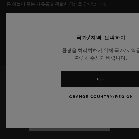
름 하늘이 주는 자유롭고 광활한 감성을 담아냅니다.
더 알아보기
국가/지역 선택하기
환경을 최적화하기 위해 국가/지역
확인해주시기 바랍니다.
미국
최신 정보를 수신하겠습니다.
CHANGE COUNTRY/REGION
최신 위블로 뉴스를 업데이트 받겠습니다.
가입하기