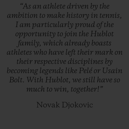
“As
an
athlete
driven
by
the
ambition
to
make
history
in
tennis,
I
am
particularly
proud
of
the
opportunity
to
join
the
Hublot
family,
which
already
boasts
athletes
who
have
left
their
mark
on
their
respective
disciplines
by
becoming
legends
like
Pelé
or
Usain
Bolt.
With
Hublot,
we
still
have
so
much
to
win,
together!”
Novak Djokovic