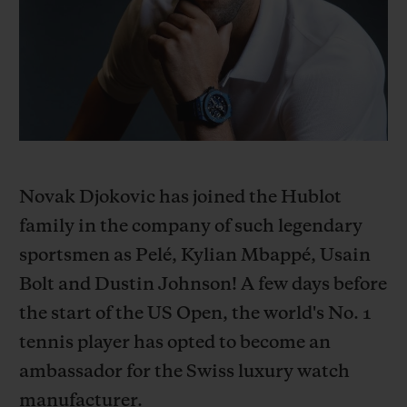
빅뱅
빅뱅
스피릿 오브 빅
썸머 멀티 컬러 세라믹
피치 세라믹
에센셜 토프
온라인 익스클
익스클루시브 서비스
5+5 워런티
Novak Djokovic has joined the Hublot
휴블로티스타 및 연장 보증
family in the company of such legendary
예상 배송일
sportsmen as Pelé, Kylian Mbappé, Usain
Bolt and Dustin Johnson! A few days before
무료 배송 & 반품
the start of the US Open, the world's No. 1
tennis player has opted to become an
안전한 결제
ambassador for the Swiss luxury watch
기프트 파우치
manufacturer.