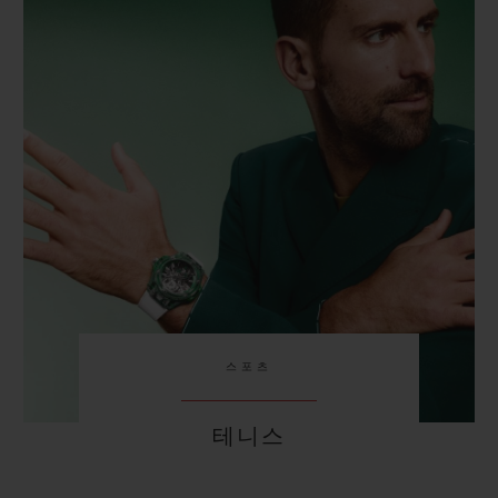
스포츠
테니스