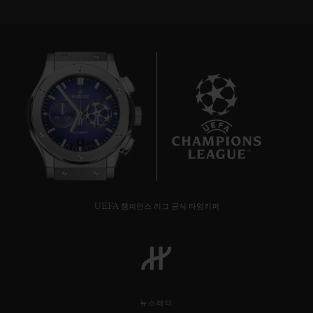
8
UEFA 챔피언스 리그 공식 타임키퍼
뉴스레터