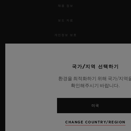
채용 정보
보도 자료
개인정보 보호
법적 고지 및 이용 약관
웹사이트 이용 약관
국가/지역 선택하기
환경을 최적화하기 위해 국가/지역
윤리적 약속
확인해주시기 바랍니다.
접근성
미국
MSA 투명성 법률
CHANGE COUNTRY/REGION
사이트맵