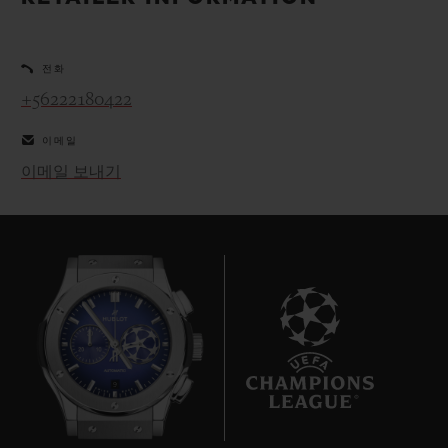
빅뱅
빅뱅
스피릿 오브 빅
썸머 멀티 컬러 세라믹
피치 세라믹
에센셜 토프
온라인 익스클
전화
+56222180422
익스클루시브 서비스
이메일
5+5 워런티
이메일 보내기
휴블로티스타 및 연장 보증
예상 배송일
무료 배송 & 반품
안전한 결제
9
기프트 파우치