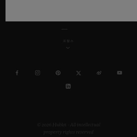
한국어
프랑스
© 2026 Hublot - All intellectual
property rights reserved