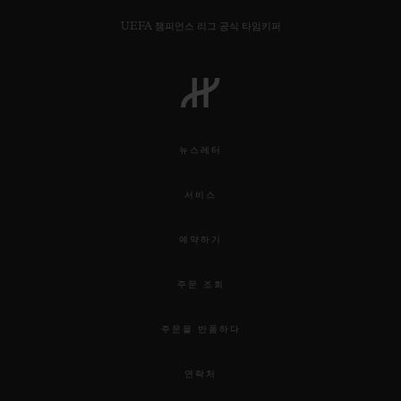
UEFA 챔피언스 리그 공식 타임키퍼
연락처
뉴스레터
서비스
예약하기
주문 조회
부티크 검색
주문을 반품하다
연락처