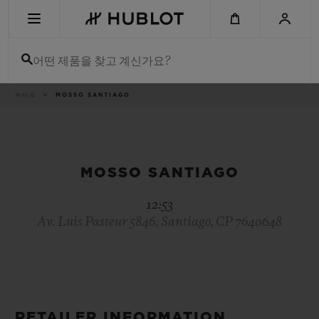
Skip
to
main
content
어떤 제품을 찾고 계신가요?
이
부티크
MOSSO SANTIAGO
최근 검색
동
경
로
최근 검색이 없습니다
신제품
MOSSO SANTIAGO
12:53
Av. Luis Pasteur 5846, Santiago, CP 7640648
RETAILER INFORMATION