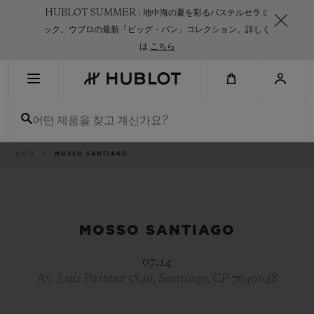
Skip
HUBLOT SUMMER : 地中海の夏を彩るパステルセラミ
to
main
ック。ウブロの最新「ビッグ・バン」コレクション。詳しく
content
は
こちら
최근 검색
어떤 제품을 찾고 계신가요?
최근 검색이 없습니다
신제품
이
부티크
MOSSO SANTIAGO
동
경
로
MOSSO SANTIAGO
07:14
Av. Luis Pasteur 5846, Santiago, CP 7640648