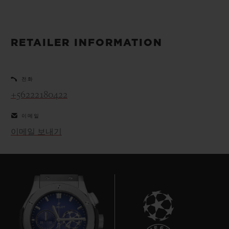
빅뱅
빅뱅
스피릿 오브 빅
썸머 멀티 컬러 세라믹
피치 세라믹
에센셜 토프
온라인 익스클
RETAILER INFORMATION
익스클루시브 서비스
전화
5+5 워런티
+56222180422
휴블로티스타 및 연장 보증
이메일
이메일 보내기
예상 배송일
무료 배송 & 반품
안전한 결제
기프트 파우치