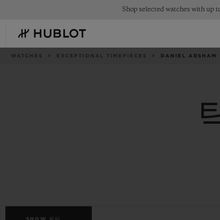
Skip
Shop selected watches with up to
to
main
content
이
WATCHES
EXCEPTIONAL TIMEPIECES
DANIEL ARSHAM
동
경
로
최근 검색
신제품
최근 검색이 없습니다
SHOW
필터