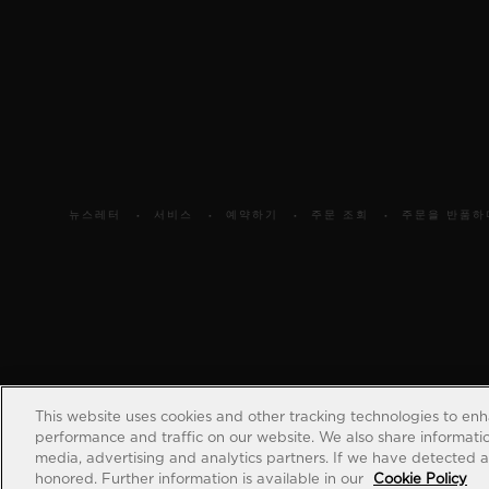
뉴스레터
서비스
예약하기
주문 조회
주문을 반품하
This website uses cookies and other tracking technologies to en
performance and traffic on our website. We also share information
media, advertising and analytics partners. If we have detected an
honored. Further information is available in our
Cookie Policy