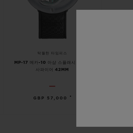
탁월한 타임피스
MP-17 메카-10 아샴 스플래시 티타늄
사파이어 42MM
•
GBP 57,000