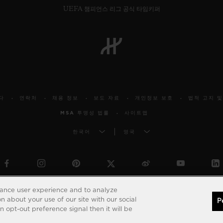
UEFA 챔피언스 리그 공식 타임키퍼
다
연락처
채용 정보
보도 자료
개인정보 보호
법적 고지 및
MSA 투명성 법률
사이트맵
한국어
영국
© 2026 Hublot - All intellectual property rights reserved
hance user experience and to analyze
 about your use of our site with our social
P
 opt-out preference signal then it will be