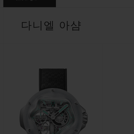
빅뱅
썸머 멀티 컬러 세라믹
다니엘 아샴
익스클루시브 서비스
5+5 워런티
휴블로티스타 및
보증
연락처