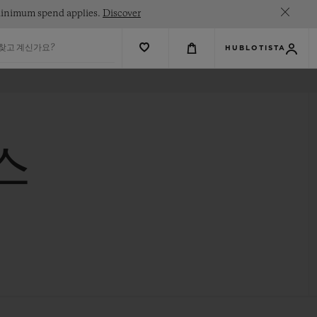
. Minimum spend applies.
Discover
 찾고 계신가요?
HUBLOTISTA
스