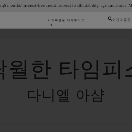
 48 months' interest-free credit, subject to affordability, age and status
어떤 제품을
시계
위블로 세계
부티크
탁월한 타임피
다니엘 아샴