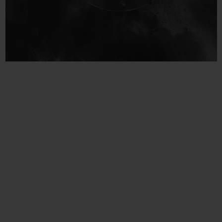
빅뱅
빅뱅
스피릿 오브 빅
썸머 멀티 컬러 세라믹
피치 세라믹
에센셜 토프
온라인 익스클
익스클루시브 서비스
5+5 워런티
휴블로티스타 및 연장 보증
예상 배송일
무료 배송 & 반품
안전한 결제
기프트 파우치