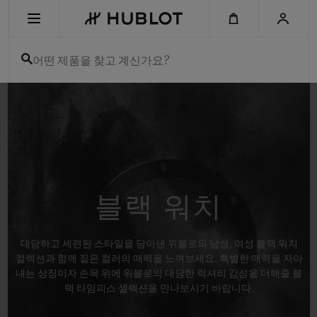
Skip
to
main
content
어떤 제품을 찾고 계신가요?
최근 검색
최근 검색이 없습니다
신제품
블랙 워치
대담하고 세련된 스타일을 담아낸 위블로의 남성, 여성 블랙 워치
컬렉션과 함께 짙은 컬러의 매력을 느껴보세요. 특별한 매력을 자아
내는 상징이자 손목 위에 위블로의 대담한 럭셔리 감성을 더해줄 블
랙 타임피스 셀렉션을 만나보시기 바랍니다.