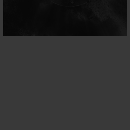
빅뱅
빅뱅
스피릿 오브 빅
썸머 멀티 컬러 세라믹
피치 세라믹
에센셜 토프
온라인 익스클
익스클루시브 서비스
5+5 워런티
휴블로티스타 및 연장 보증
예상 배송일
무료 배송 & 반품
안전한 결제
기프트 파우치