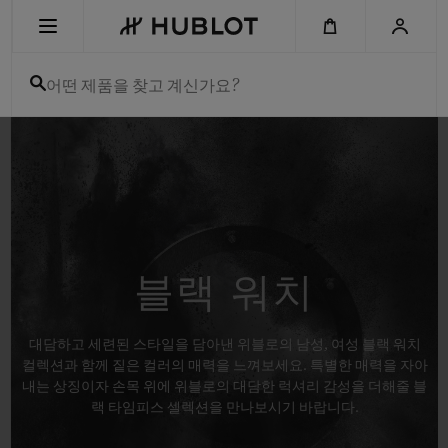
Skip
to
main
content
어떤 제품을 찾고 계신가요?
최근 검색
최근 검색이 없습니다
신제품
블랙 워치
대담하고 세련된 스타일을 담아낸 위블로의 남성, 여성 블랙 워치
컬렉션과 함께 짙은 컬러의 매력을 느껴보세요. 특별한 매력을 자아
내는 상징이자 손목 위에 위블로의 대담한 럭셔리 감성을 더해줄 블
랙 타임피스 셀렉션을 만나보시기 바랍니다.