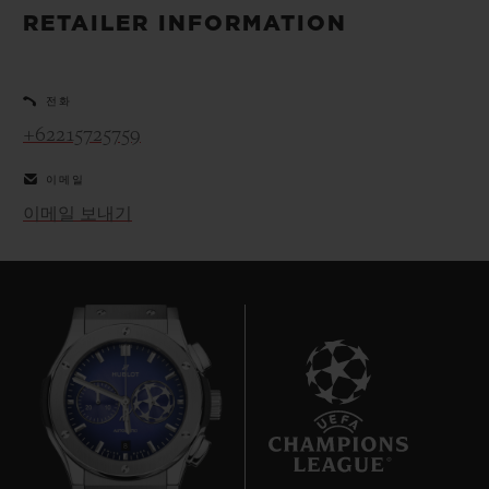
빅뱅
빅뱅
스피릿 오브 빅
RETAILER INFORMATION
썸머 멀티 컬러 세라믹
피치 세라믹
에센셜 토프
온라인 익스클
전화
익스클루시브 서비스
+62215725759
이메일
5+5 워런티
이메일 보내기
휴블로티스타 및 연장 보증
예상 배송일
무료 배송 & 반품
안전한 결제
8
기프트 파우치