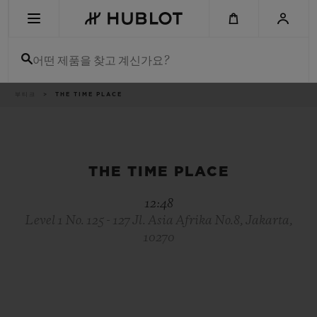
Skip
to
main
content
어떤 제품을 찾고 계신가요?
이
부티크
THE TIME PLACE
최근 검색
동
경
로
최근 검색이 없습니다
신제품
THE TIME PLACE
12:48
Level 1 No. 125 - 127 Jl. Asia Afrika No.8, Jakarta,
10270