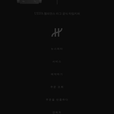
UEFA 챔피언스 리그 공식 타임키퍼
연락처
뉴스레터
서비스
예약하기
부티크 검색
주문 조회
주문을 반품하다
연락처