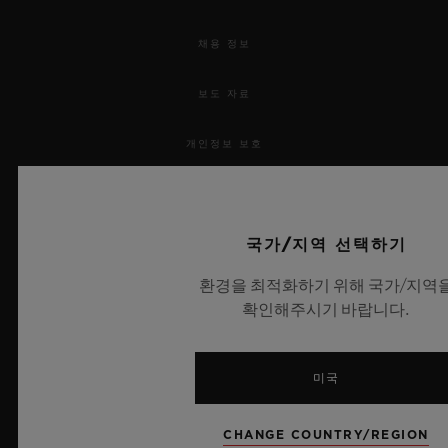
채용 정보
보도 자료
개인정보 보호
법적 고지 및 이용 약관
국가/지역 선택하기
웹사이트 이용 약관
환경을 최적화하기 위해 국가/지역
윤리적 약속
확인해주시기 바랍니다.
접근성
미국
MSA 투명성 법률
CHANGE COUNTRY/REGION
사이트맵