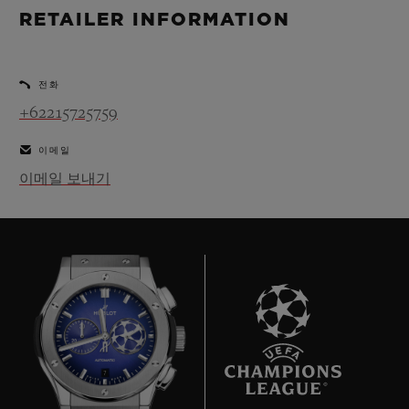
빅뱅
빅뱅
스피릿 오브 빅
RETAILER INFORMATION
썸머 멀티 컬러 세라믹
피치 세라믹
에센셜 토프
온라인 익스클
전화
익스클루시브 서비스
+62215725759
이메일
5+5 워런티
이메일 보내기
휴블로티스타 및 연장 보증
예상 배송일
무료 배송 & 반품
안전한 결제
7
기프트 파우치