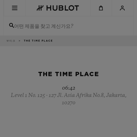
Skip
to
main
content
어떤 제품을 찾고 계신가요?
이
부티크
THE TIME PLACE
최근 검색
동
경
로
최근 검색이 없습니다
신제품
THE TIME PLACE
06:42
Level 1 No. 125 - 127 Jl. Asia Afrika No.8, Jakarta,
10270