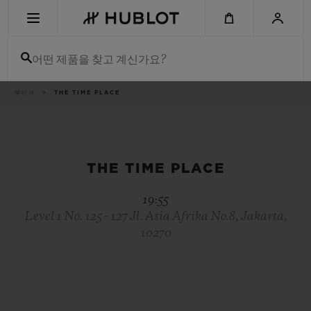
Skip
to
main
content
어떤 제품을 찾고 계신가요?
이
부티크
THE TIME PLACE
최근 검색
동
경
로
최근 검색이 없습니다
신제품
THE TIME PLACE
19:55
Level 1 No. 125 - 127 Jl. Asia Afrika No.8, Jakarta,
10270