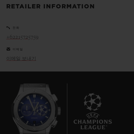
빅뱅
빅뱅
스피릿 오브 빅
RETAILER INFORMATION
썸머 멀티 컬러 세라믹
피치 세라믹
에센셜 토프
온라인 익스클
전화
익스클루시브 서비스
+62215725759
이메일
5+5 워런티
이메일 보내기
휴블로티스타 및 연장 보증
예상 배송일
무료 배송 & 반품
안전한 결제
7
기프트 파우치