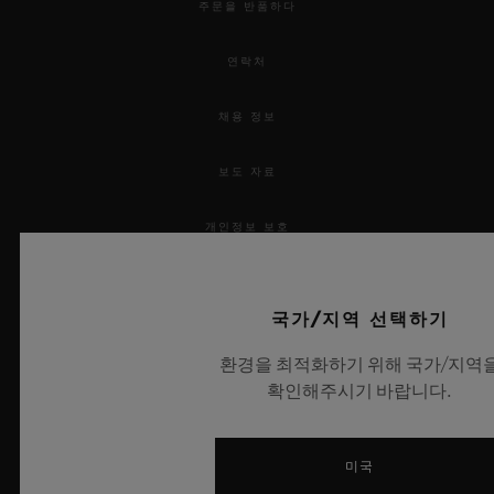
주문을 반품하다
연락처
채용 정보
보도 자료
개인정보 보호
법적 고지 및 이용 약관
국가/지역 선택하기
웹사이트 이용 약관
환경을 최적화하기 위해 국가/지역
확인해주시기 바랍니다.
윤리적 약속
접근성
미국