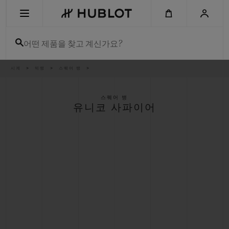
Skip
to
main
content
어떤 제품을 찾고 계신가요?
이
시계
빅뱅
스퀘어 뱅
최근 검색
동
경
로
최근 검색이 없습니다
스퀘어 뱅
유니코 사파이어
신제품