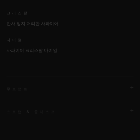
크리스탈
반사 방지 처리한 사파이어
다이얼
사파이어 크리스탈 다이얼
무브먼트
스트랩 & 클래스프
무브먼트
HUB1280 유니코 매뉴팩처 셀프 와인딩 크로노그래프 플라이백
무브먼트 및 컬럼 휠