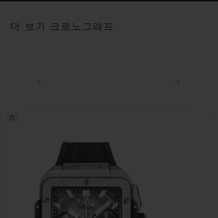
스트랩
안감 처리된 투명 스트럭처드 스트랩
파워 리저브
더 보기 크로노그래프
약 72시간
클래스프
티타늄 디플로이언트 버클 클래스프