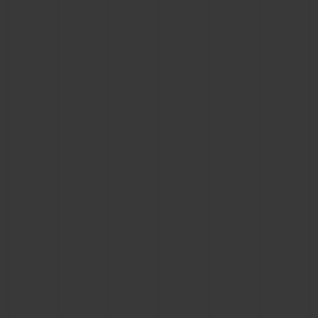
빅뱅
빅뱅
스피릿 오브 빅
썸머 멀티 컬러 세라믹
피치 세라믹
에센셜 토프
온라인 익스클
익스클루시브 서비스
5+5 워런티
휴블로티스타 및 연장 보증
예상 배송일
무료 배송 & 반품
안전한 결제
기프트 파우치