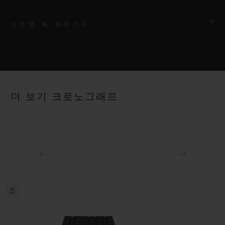
스트랩 & 클래스프
무브먼트
HUB1280 유니코 매뉴팩처 셀프 와인딩 크로노그래프 플라이백
무브먼트 및 컬럼 휠
스트랩
안감 처리된 투명 스트럭처드 스트랩
파워 리저브
더 보기 크로노그래프
약 72시간
클래스프
티타늄 디플로이언트 버클 클래스프