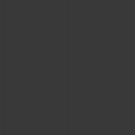
빅뱅
빅뱅
스피릿 오브 빅
썸머 멀티 컬러 세라믹
피치 세라믹
에센셜 토프
온라인 익스클
익스클루시브 서비스
5+5 워런티
휴블로티스타 및 연장 보증
예상 배송일
무료 배송 & 반품
안전한 결제
기프트 파우치