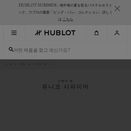
Skip
HUBLOT SUMMER : 地中海の夏を彩るパステルセラミ
to
main
ック。ウブロの最新「ビッグ・バン」コレクション。詳しく
content
は
こちら
최근 검색
어떤 제품을 찾고 계신가요?
최근 검색이 없습니다
신제품
이
시계
빅뱅
스퀘어 뱅
동
경
로
스퀘어 뱅
유니코 사파이어