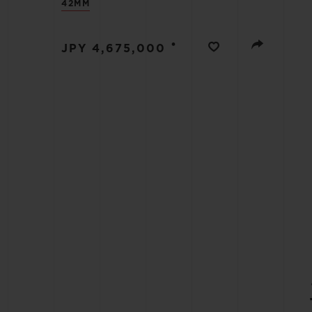
42MM
빅뱅
•
썸머 멀티 컬러 세라믹
JPY 4,675,000
익스클루시브 서비스
5+5 워런티
휴블로티스타 및
보증
연락처