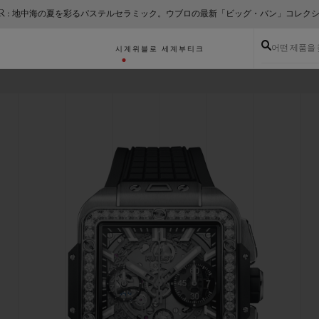
ER : 地中海の夏を彩るパステルセラミック。ウブロの最新「ビッグ・バン」コレク
어떤 제품을
시계
위블로 세계
부티크
이