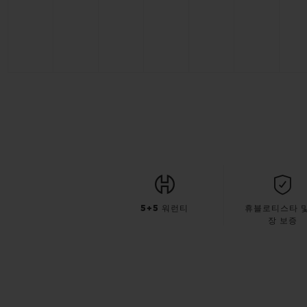
5+5 워런티
휴블로티스타 및
장 보증