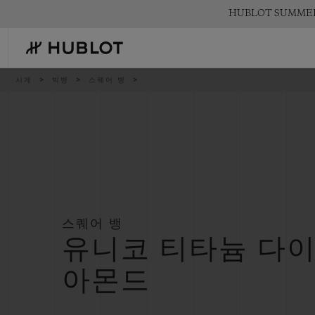
Skip
HUBLOT SUMM
to
main
content
이
시계
빅뱅
스퀘어 뱅
동
경
로
최근 검색
신제품
최근 검색이 없습니다
스퀘어 뱅
유니코 티타늄 다
아몬드