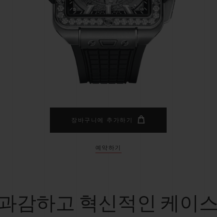
빅뱅
스피릿 오브 빅뱅
피치 세라믹
에센셜 토프
리로디
온라인 익스클루시브
 연장
예상 배송일
무료 배송 & 반품
안전한 결제
기
장바구니에 추가하기
예약하기
부티크 검색
과감하고 혁신적인 케이