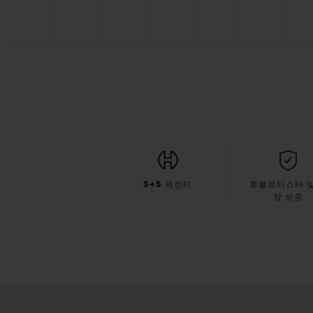
5+5 워런티
휴블로티스타 및
장 보증