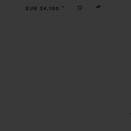
빅뱅
•
썸머 멀티 컬러 세라믹
EUR 34,100
익스클루시브 서비스
5+5 워런티
휴블로티스타 및
보증
연락처