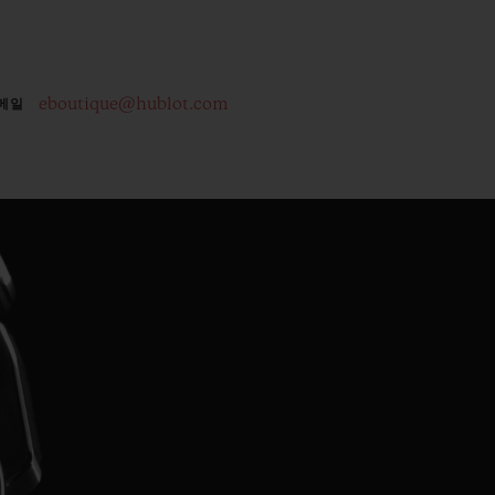
eboutique@hublot.com
메일