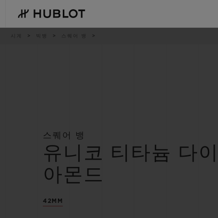
Skip
to
main
content
이
시계
빅뱅
스퀘어 뱅
동
경
로
최근 검색
신제품
최근 검색이 없습니다
스퀘어 뱅
유니코 티타늄 다
아몬드
42MM