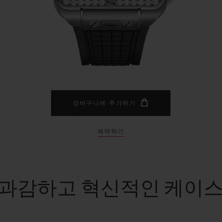
빅뱅
스피릿 오브 빅뱅
피치 세라믹
에센셜 토프
리로디
온라인 익스클루시브
 연장
예상 배송일
무료 배송 & 반품
안전한 결제
기
장바구니에 추가하기
예약하기
부티크 검색
과감하고 혁신적인 케이