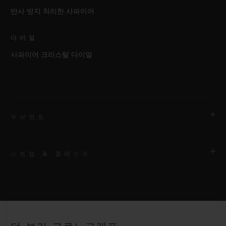
반사 방지 처리한 사파이어
다이얼
사파이어 크리스탈 다이얼
무브먼트
스트랩 & 클래스프
무브먼트
HUB1280 유니코 매뉴팩처 셀프 와인딩 크로노그래프 플라이백
무브먼트 및 컬럼 휠
스트랩
블랙 스트럭처드 러버 스트랩
파워 리저브