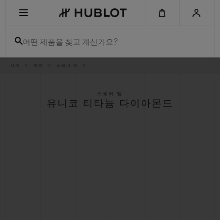
Skip
to
main
content
어떤 제품을 찾고 계신가요?
이
시계
빅뱅
스퀘어 뱅
최근 검색
동
경
로
최근 검색이 없습니다
스퀘어 뱅
유니코 티타늄 다이아몬드
신제품