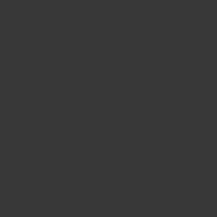
빅뱅
빅뱅
스피릿 오브 빅
썸머 멀티 컬러 세라믹
피치 세라믹
에센셜 토프
온라인 익스클
익스클루시브 서비스
5+5 워런티
휴블로티스타 및 연장 보증
예상 배송일
무료 배송 & 반품
안전한 결제
기프트 파우치