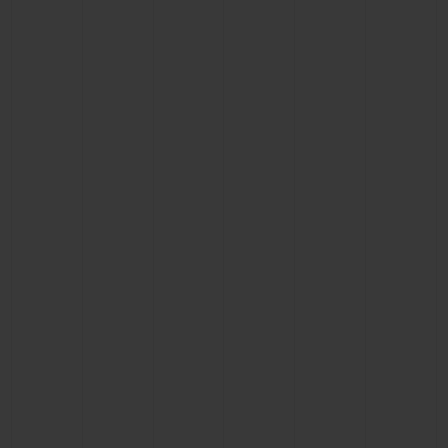
빅뱅
빅뱅
스피릿 오브 빅
썸머 멀티 컬러 세라믹
피치 세라믹
에센셜 토프
온라인 익스클
익스클루시브 서비스
5+5 워런티
휴블로티스타 및 연장 보증
예상 배송일
무료 배송 & 반품
안전한 결제
기프트 파우치