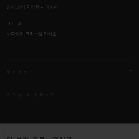
반사 방지 처리한 사파이어
다이얼
사파이어 크리스탈 다이얼
무브먼트
스트랩 & 클래스프
무브먼트
HUB1280 유니코 매뉴팩처 셀프 와인딩 크로노그래프 플라이백
무브먼트 및 컬럼 휠
스트랩
블랙 스트럭처드 러버 스트랩
파워 리저브