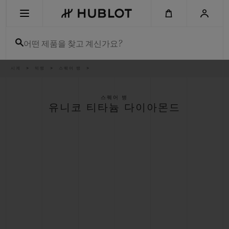
Skip
to
main
content
어떤 제품을 찾고 계신가요?
이
시계
빅뱅
스퀘어 뱅
최근 검색
동
경
로
최근 검색이 없습니다
스퀘어 뱅
유니코 티타늄 다이아몬드
신제품