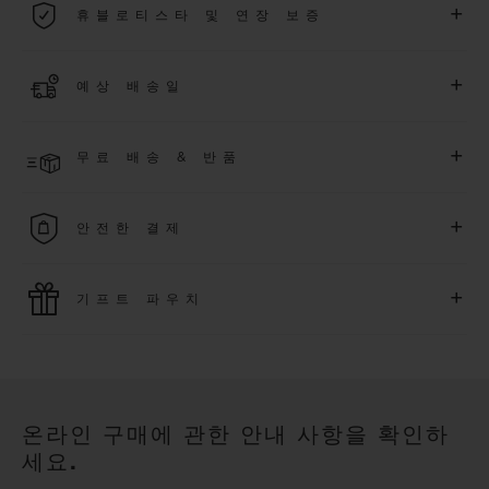
+
휴블로티스타 및 연장 보증
용됩니다.
더 알아보기
위블로 커뮤니티에 가입하여
2026
년
1
월
1
일 이후 구매한 워치
+
예상 배송일
에 대해
5
년 추가 워런티 혜택
(
약관 적용
)
을 받으세요
.
또한 다양
한 익스클루시브 이벤트에도 참여하실 수 있습니다
.
결제 접수 후 영업일 기준 4~5일 이내에 배송될 것으로 예상됩니
더 알아보기
+
무료 배송 & 반품
다. *재고 상황에 따라 달라질 수 있습니다*.
무료 배송 및 간단하고 편리하게 이용할 수 있는 무료 반품 혜택
+
안전한 결제
을 누려보세요
위블로는 최신 결제 기술을 활용합니다. 온라인으로 구매하신
+
기프트 파우치
모든 제품은 빠르고 안전하게 결제가 가능하며, 개인정보를 안
전하게 보호합니다.
위블로의 무료 기프트 파우치로 기프트에 더욱 특별한 매력을 더
해보세요.
온라인 구매에 관한 안내 사항을 확인하
세요.