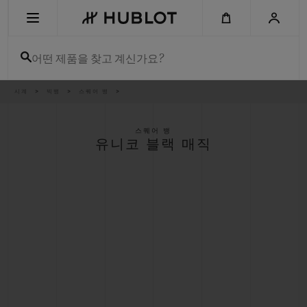
Skip
to
main
content
어떤 제품을 찾고 계신가요?
이
시계
빅뱅
스퀘어 뱅
최근 검색
동
경
로
최근 검색이 없습니다
스퀘어 뱅
유니코 블랙 매직
신제품