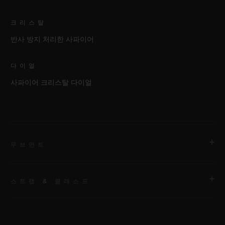
크리스탈
반사 방지 처리한 사파이어
다이얼
사파이어 크리스탈 다이얼
무브먼트
스트랩 & 클래스프
무브먼트
HUB1280 유니코 매뉴팩처 셀프 와인딩 크로노그래프 플라이백
무브먼트 및 컬럼 휠