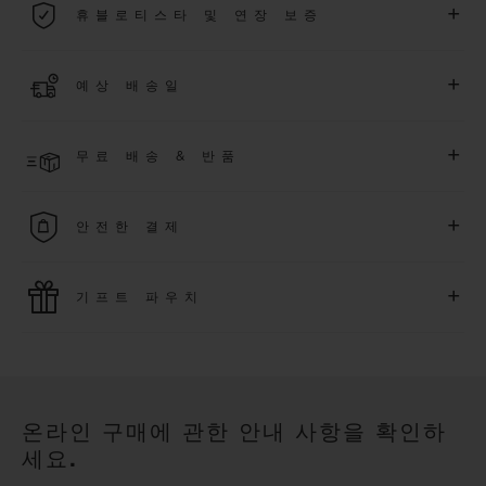
+
휴블로티스타 및 연장 보증
용됩니다.
더 알아보기
위블로 커뮤니티에 가입하여
2026
년
1
월
1
일 이후 구매한 워치
+
예상 배송일
에 대해
5
년 추가 워런티 혜택
(
약관 적용
)
을 받으세요
.
또한 다양
한 익스클루시브 이벤트에도 참여하실 수 있습니다
.
결제 접수 후 영업일 기준 4~5일 이내에 배송될 것으로 예상됩니
더 알아보기
+
무료 배송 & 반품
다. *재고 상황에 따라 달라질 수 있습니다*.
무료 배송 및 간단하고 편리하게 이용할 수 있는 무료 반품 혜택
+
안전한 결제
을 누려보세요
위블로는 최신 결제 기술을 활용합니다. 온라인으로 구매하신
+
기프트 파우치
모든 제품은 빠르고 안전하게 결제가 가능하며, 개인정보를 안
전하게 보호합니다.
위블로의 무료 기프트 파우치로 기프트에 더욱 특별한 매력을 더
해보세요.
온라인 구매에 관한 안내 사항을 확인하
세요.