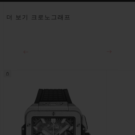
스트랩
블랙 스트럭처드 러버 스트랩
파워 리저브
더 보기 크로노그래프
약 72시간
클래스프
블랙 세라믹 및 블랙 도금 티타늄 디플로이언트 버클 클래스프