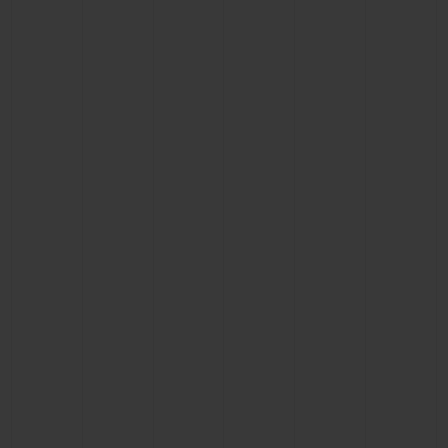
빅뱅
빅뱅
스피릿 오브 빅
썸머 멀티 컬러 세라믹
피치 세라믹
에센셜 토프
온라인 익스클
익스클루시브 서비스
5+5 워런티
휴블로티스타 및 연장 보증
예상 배송일
무료 배송 & 반품
안전한 결제
기프트 파우치