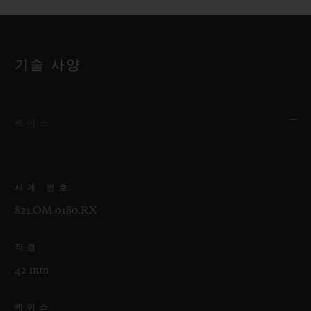
기술 사양
케이스
시계 번호
821.OM.0180.RX
직경
42 mm
케이스