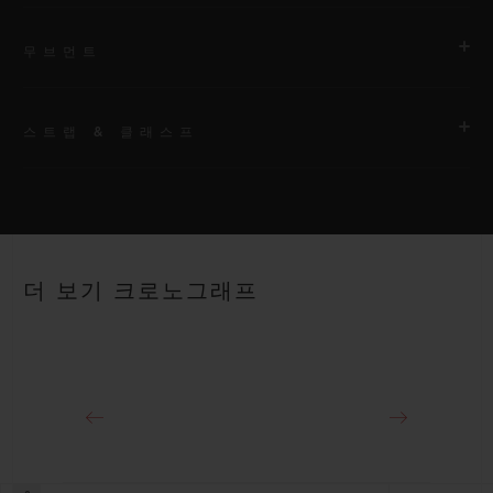
무브먼트
스트랩 & 클래스프
무브먼트
HUB1280 유니코 매뉴팩처 셀프 와인딩 크로노그래프 플라이백
무브먼트 및 컬럼 휠
스트랩
블랙 스트럭처드 러버 스트랩
파워 리저브
더 보기 크로노그래프
약 72시간
클래스프
18K 킹 골드 및 블랙 도금 티타늄 디플로이언트 버클 클래스프