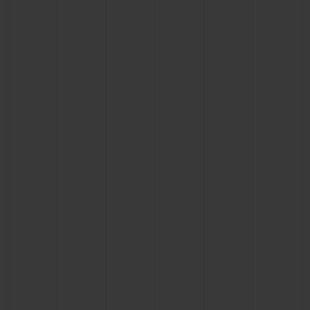
빅뱅
빅뱅
스피릿 오브 빅
썸머 멀티 컬러 세라믹
피치 세라믹
에센셜 토프
온라인 익스클
익스클루시브 서비스
5+5 워런티
휴블로티스타 및 연장 보증
예상 배송일
무료 배송 & 반품
안전한 결제
기프트 파우치