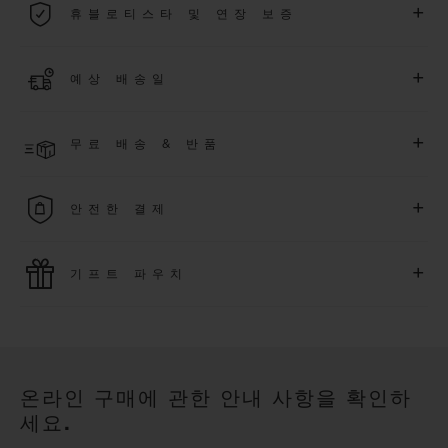
+
휴블로티스타 및 연장 보증
용됩니다.
더 알아보기
위블로 커뮤니티에 가입하여
2026
년
1
월
1
일 이후 구매한 워치
+
예상 배송일
에 대해
5
년 추가 워런티 혜택
(
약관 적용
)
을 받으세요
.
또한 다양
한 익스클루시브 이벤트에도 참여하실 수 있습니다
.
결제 접수 후 영업일 기준 4~5일 이내에 배송될 것으로 예상됩니
더 알아보기
+
무료 배송 & 반품
다. *재고 상황에 따라 달라질 수 있습니다*.
무료 배송 및 간단하고 편리하게 이용할 수 있는 무료 반품 혜택
+
안전한 결제
을 누려보세요
위블로는 최신 결제 기술을 활용합니다. 온라인으로 구매하신
+
기프트 파우치
모든 제품은 빠르고 안전하게 결제가 가능하며, 개인정보를 안
전하게 보호합니다.
위블로의 무료 기프트 파우치로 기프트에 더욱 특별한 매력을 더
해보세요.
온라인 구매에 관한 안내 사항을 확인하
세요.