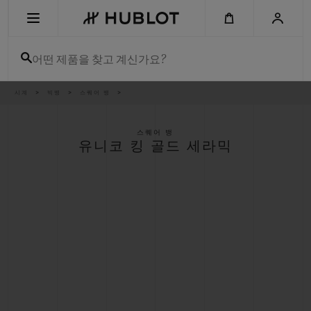
Skip
to
main
content
어떤 제품을 찾고 계신가요?
이
시계
빅뱅
스퀘어 뱅
최근 검색
동
경
로
최근 검색이 없습니다
스퀘어 뱅
유니코 킹 골드 세라믹
신제품