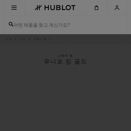
Skip
to
main
content
어떤 제품을 찾고 계신가요?
이
시계
빅뱅
스퀘어 뱅
최근 검색
동
경
로
최근 검색이 없습니다
스퀘어 뱅
유니코 킹 골드
신제품