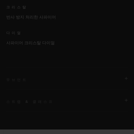
크리스탈
반사 방지 처리한 사파이어
다이얼
사파이어 크리스탈 다이얼
무브먼트
스트랩 & 클래스프
무브먼트
HUB1280 유니코 매뉴팩처 셀프 와인딩 크로노그래프 플라이백
무브먼트 및 컬럼 휠
스트랩