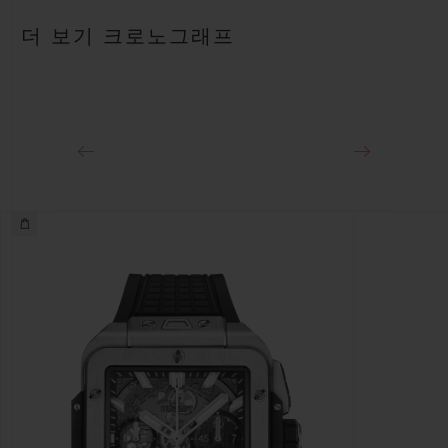
블랙 스트럭처드 러버 스트랩
파워 리저브
더 보기 크로노그래프
약 72시간
클래스프
18K 킹 골드 및 블랙 도금 티타늄 디플로이언트 버클 클래스프