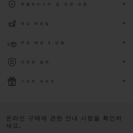
+
휴블로티스타 및 연장 보증
용됩니다.
더 알아보기
위블로 커뮤니티에 가입하여
2026
년
1
월
1
일 이후 구매한 워치
+
예상 배송일
에 대해
5
년 추가 워런티 혜택
(
약관 적용
)
을 받으세요
.
또한 다양
한 익스클루시브 이벤트에도 참여하실 수 있습니다
.
결제 접수 후 영업일 기준 4~5일 이내에 배송될 것으로 예상됩니
더 알아보기
+
무료 배송 & 반품
다. *재고 상황에 따라 달라질 수 있습니다*.
무료 배송 및 간단하고 편리하게 이용할 수 있는 무료 반품 혜택
+
안전한 결제
을 누려보세요
위블로는 최신 결제 기술을 활용합니다. 온라인으로 구매하신
+
기프트 파우치
모든 제품은 빠르고 안전하게 결제가 가능하며, 개인정보를 안
전하게 보호합니다.
위블로의 무료 기프트 파우치로 기프트에 더욱 특별한 매력을 더
해보세요.
온라인 구매에 관한 안내 사항을 확인하
세요.