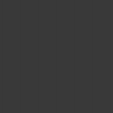
빅뱅
빅뱅
스피릿 오브 빅
썸머 멀티 컬러 세라믹
피치 세라믹
에센셜 토프
온라인 익스클
익스클루시브 서비스
5+5 워런티
휴블로티스타 및 연장 보증
예상 배송일
무료 배송 & 반품
안전한 결제
기프트 파우치