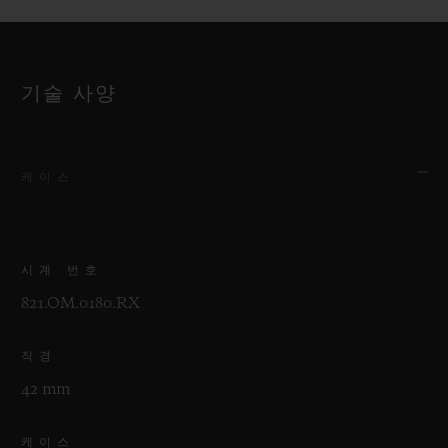
기술 사양
케이스
시계 번호
821.OM.0180.RX
직경
42 mm
케이스