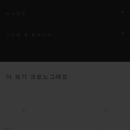
무브먼트
스트랩 & 클래스프
무브먼트
HUB1280 유니코 매뉴팩처 셀프 와인딩 크로노그래프 플라이백
무브먼트 및 컬럼 휠
스트랩
블랙 스트럭처드 러버 스트랩
파워 리저브
더 보기 크로노그래프
약 72시간
클래스프
18K 킹 골드 및 블랙 도금 티타늄 디플로이언트 버클 클래스프