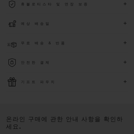
+
휴블로티스타 및 연장 보증
용됩니다.
더 알아보기
위블로 커뮤니티에 가입하여
2026
년
1
월
1
일 이후 구매한 워치
+
예상 배송일
에 대해
5
년 추가 워런티 혜택
(
약관 적용
)
을 받으세요
.
또한 다양
한 익스클루시브 이벤트에도 참여하실 수 있습니다
.
결제 접수 후 영업일 기준 2~5일 이내에 배송될 것으로 예상됩니
더 알아보기
+
무료 배송 & 반품
다. *재고 상황에 따라 달라질 수 있습니다*.
무료 배송 및 간단하고 편리하게 이용할 수 있는 무료 반품 혜택
+
안전한 결제
을 누려보세요
위블로는 최신 결제 기술을 활용합니다. 온라인으로 구매하신
+
기프트 파우치
모든 제품은 빠르고 안전하게 결제가 가능하며, 개인정보를 안
전하게 보호합니다.
위블로의 무료 기프트 파우치로 기프트에 더욱 특별한 매력을 더
해보세요.
온라인 구매에 관한 안내 사항을 확인하
세요.