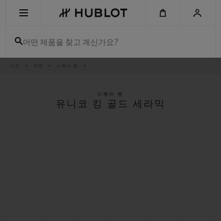
Skip
to
main
content
어떤 제품을 찾고 계신가요?
이
시계
빅뱅
스퀘어 뱅
최근 검색
동
경
로
최근 검색이 없습니다
스퀘어 뱅
유니코 킹 골드 세라믹
신제품