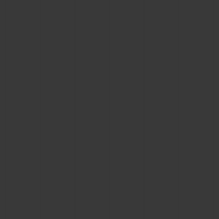
빅뱅
빅뱅
스피릿 오브 빅
썸머 멀티 컬러 세라믹
피치 세라믹
에센셜 토프
온라인 익스클
익스클루시브 서비스
5+5 워런티
휴블로티스타 및 연장 보증
예상 배송일
무료 배송 & 반품
안전한 결제
기프트 파우치