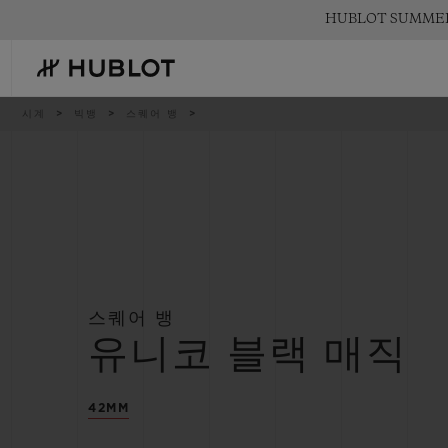
Skip
HUBLOT SUMM
to
main
content
이
시계
빅뱅
스퀘어 뱅
동
경
로
최근 검색
신제품
최근 검색이 없습니다
스퀘어 뱅
유니코 블랙 매직
42MM