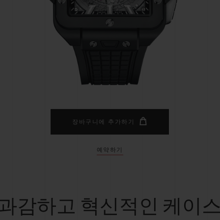
빅뱅
스피릿 오브 빅뱅
피치 세라믹
에센셜 토프
리로디
온라인 익스클루시브
 연장
예상 배송일
무료 배송 & 반품
안전한 결제
기
장바구니에 추가하기
예약하기
부티크 검색
과감하고 혁신적인 케이