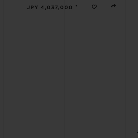
•
JPY 4,037,000
빅뱅
썸머 멀티 컬러 세라믹
익스클루시브 서비스
5+5 워런티
휴블로티스타 및
보증
연락처