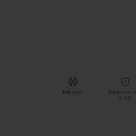
5+5 워런티
휴블로티스타 및
장 보증