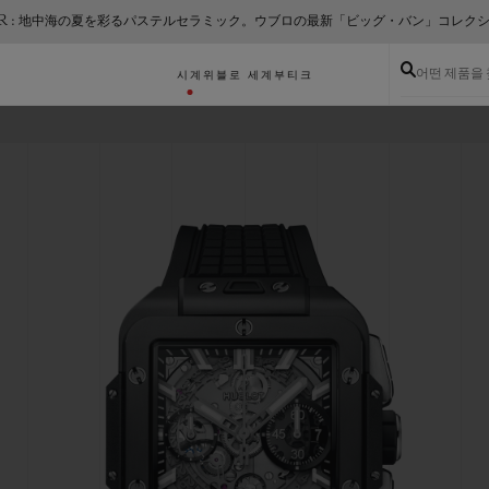
ER : 地中海の夏を彩るパステルセラミック。ウブロの最新「ビッグ・バン」コレク
어떤 제품을
시계
위블로 세계
부티크