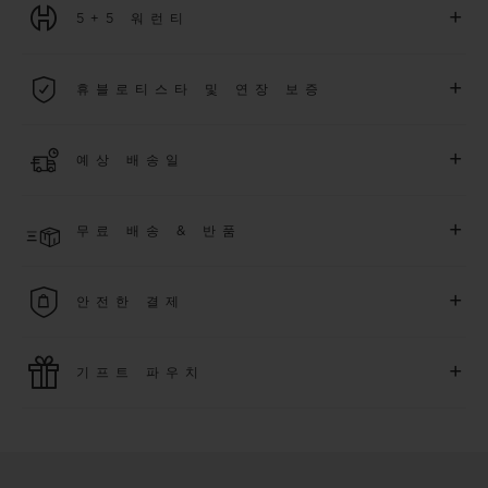
+
5+5 워런티
2026년 1월 1일부터 구매한 모든 워치에는 5년 국제 워런티가 적
+
휴블로티스타 및 연장 보증
용됩니다.
더 알아보기
위블로 커뮤니티에 가입하여
2026
년
1
월
1
일 이후 구매한 워치
+
예상 배송일
에 대해
5
년 추가 워런티 혜택
(
약관 적용
)
을 받으세요
.
또한 다양
한 익스클루시브 이벤트에도 참여하실 수 있습니다
.
결제 접수 후 영업일 기준 4~5일 이내에 배송될 것으로 예상됩니
더 알아보기
+
무료 배송 & 반품
다. *재고 상황에 따라 달라질 수 있습니다*.
무료 배송 및 간단하고 편리하게 이용할 수 있는 무료 반품 혜택
+
안전한 결제
을 누려보세요
위블로는 최신 결제 기술을 활용합니다. 온라인으로 구매하신
+
기프트 파우치
모든 제품은 빠르고 안전하게 결제가 가능하며, 개인정보를 안
전하게 보호합니다.
위블로의 무료 기프트 파우치로 기프트에 더욱 특별한 매력을 더
해보세요.