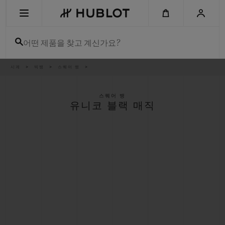
Skip
to
main
content
어떤 제품을 찾고 계신가요?
이
시계
빅뱅
스퀘어 뱅
최근 검색
동
경
로
최근 검색이 없습니다
스퀘어 뱅
유니코 블랙 매직
신제품