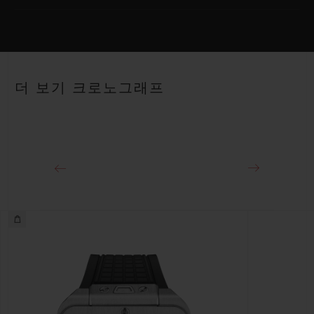
무브먼트
HUB1280 유니코 매뉴팩처 셀프 와인딩 크로노그래프 플라이백
무브먼트 및 컬럼 휠
스트랩
블랙 스트럭처드 러버 스트랩
파워 리저브
더 보기 크로노그래프
약 72시간
클래스프
블랙 세라믹 및 블랙 도금 티타늄 디플로이언트 버클 클래스프