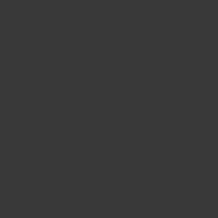
빅뱅
빅뱅
스피릿 오브 빅
썸머 멀티 컬러 세라믹
피치 세라믹
에센셜 토프
온라인 익스클
익스클루시브 서비스
5+5 워런티
휴블로티스타 및 연장 보증
예상 배송일
무료 배송 & 반품
안전한 결제
기프트 파우치