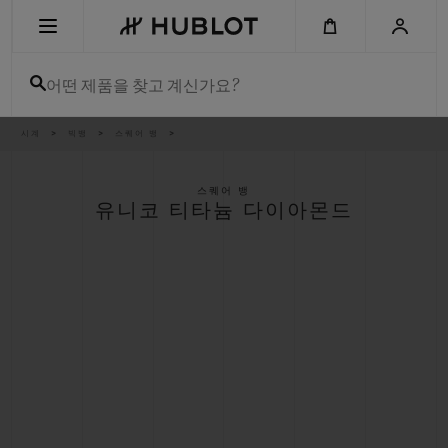
Skip
to
main
content
어떤 제품을 찾고 계신가요?
이
시계
빅뱅
스퀘어 뱅
최근 검색
동
경
로
최근 검색이 없습니다
스퀘어 뱅
유니코 티타늄 다이아몬드
신제품