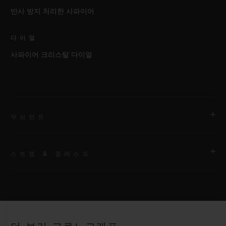
반사 방지 처리한 사파이어
다이얼
사파이어 크리스탈 다이얼
무브먼트
스트랩 & 클래스프
무브먼트
HUB1280 유니코 매뉴팩처 셀프 와인딩 크로노그래프 플라이백
무브먼트 및 컬럼 휠
스트랩
블랙 스트럭처드 러버 스트랩
파워 리저브