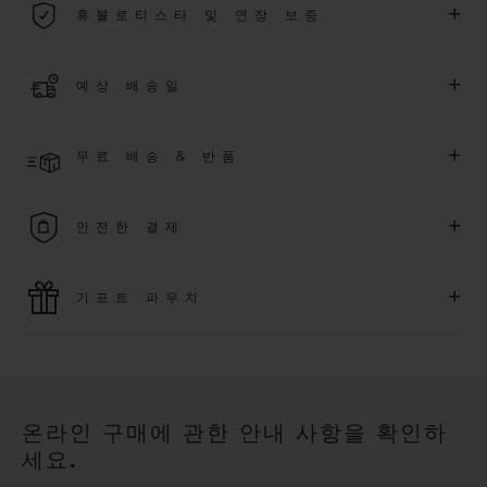
+
휴블로티스타 및 연장 보증
용됩니다.
더 알아보기
위블로 커뮤니티에 가입하여
2026
년
1
월
1
일 이후 구매한 워치
+
예상 배송일
에 대해
5
년 추가 워런티 혜택
(
약관 적용
)
을 받으세요
.
또한 다양
한 익스클루시브 이벤트에도 참여하실 수 있습니다
.
결제 접수 후 영업일 기준 4~7일 이내에 배송될 것으로 예상됩니
더 알아보기
+
무료 배송 & 반품
다. *재고 상황에 따라 달라질 수 있습니다*.
무료 배송 및 간단하고 편리하게 이용할 수 있는 무료 반품 혜택
+
안전한 결제
을 누려보세요
위블로는 최신 결제 기술을 활용합니다. 온라인으로 구매하신
+
기프트 파우치
모든 제품은 빠르고 안전하게 결제가 가능하며, 개인정보를 안
전하게 보호합니다.
위블로의 무료 기프트 파우치로 기프트에 더욱 특별한 매력을 더
해보세요.
온라인 구매에 관한 안내 사항을 확인하
세요.