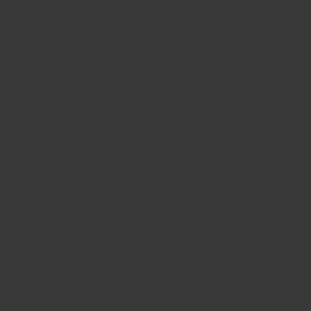
빅뱅
빅뱅
스피릿 오브 빅
썸머 멀티 컬러 세라믹
피치 세라믹
에센셜 토프
온라인 익스클
익스클루시브 서비스
5+5 워런티
휴블로티스타 및 연장 보증
예상 배송일
무료 배송 & 반품
안전한 결제
기프트 파우치