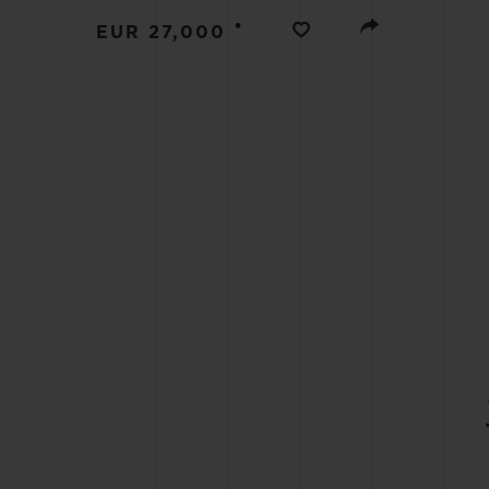
빅뱅
•
썸머 멀티 컬러 세라믹
EUR 27,000
익스클루시브 서비스
5+5 워런티
휴블로티스타 및
보증
연락처