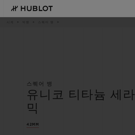
Skip
to
main
content
이
시계
빅뱅
스퀘어 뱅
동
경
로
최근 검색
신제품
최근 검색이 없습니다
스퀘어 뱅
유니코 티타늄 세
믹
42MM