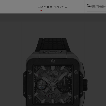
어떤 제품을
시계
위블로 세계
부티크
라