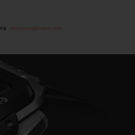
eboutique@hublot.com
메일