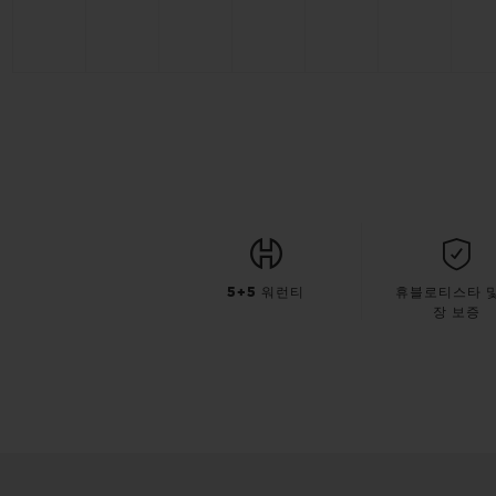
5+5 워런티
휴블로티스타 및
장 보증