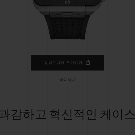
빅뱅
스피릿 오브 빅뱅
피치 세라믹
에센셜 토프
리로디
온라인 익스클루시브
 연장
예상 배송일
무료 배송 & 반품
안전한 결제
기
장바구니에 추가하기
예약하기
부티크 검색
과감하고 혁신적인 케이