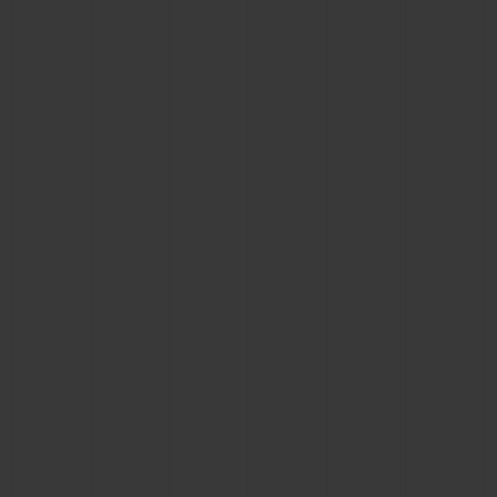
빅뱅
빅뱅
스피릿 오브 빅
썸머 멀티 컬러 세라믹
피치 세라믹
에센셜 토프
온라인 익스클
익스클루시브 서비스
5+5 워런티
휴블로티스타 및 연장 보증
예상 배송일
무료 배송 & 반품
안전한 결제
기프트 파우치