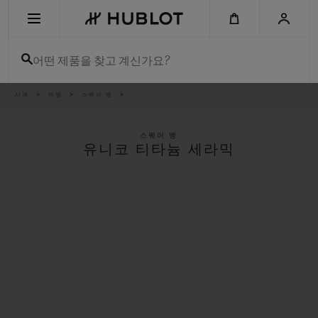
Skip
to
main
content
어떤 제품을 찾고 계신가요?
이
시계
빅뱅
스퀘어 뱅
최근 검색
동
경
로
최근 검색이 없습니다
스퀘어 뱅
유니코 티타늄 세라믹
신제품