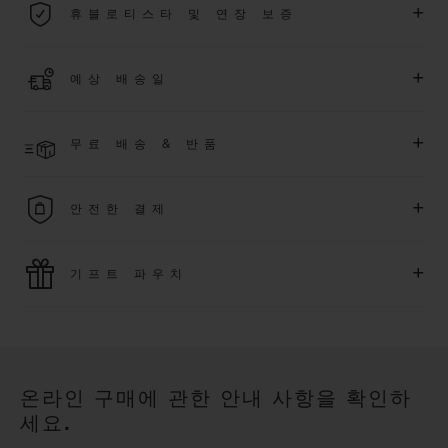
+
휴블로티스타 및 연장 보증
용됩니다.
더 알아보기
위블로 커뮤니티에 가입하여
2026
년
1
월
1
일 이후 구매한 워치
+
예상 배송일
에 대해
5
년 추가 워런티 혜택
(
약관 적용
)
을 받으세요
.
또한 다양
한 익스클루시브 이벤트에도 참여하실 수 있습니다
.
결제 접수 후 영업일 기준 2~6일 이내에 배송될 것으로 예상됩니
더 알아보기
+
무료 배송 & 반품
다. *재고 상황에 따라 달라질 수 있습니다*.
무료 배송 및 간단하고 편리하게 이용할 수 있는 무료 반품 혜택
+
안전한 결제
을 누려보세요
위블로는 최신 결제 기술을 활용합니다. 온라인으로 구매하신
+
기프트 파우치
모든 제품은 빠르고 안전하게 결제가 가능하며, 개인정보를 안
전하게 보호합니다.
위블로의 무료 기프트 파우치로 기프트에 더욱 특별한 매력을 더
해보세요.
온라인 구매에 관한 안내 사항을 확인하
세요.