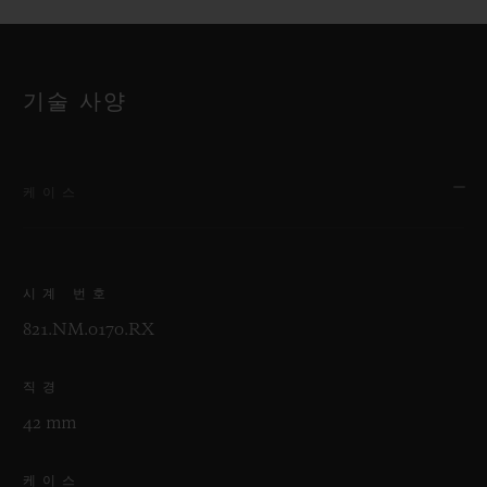
기술 사양
케이스
시계 번호
821.NM.0170.RX
직경
42 mm
케이스