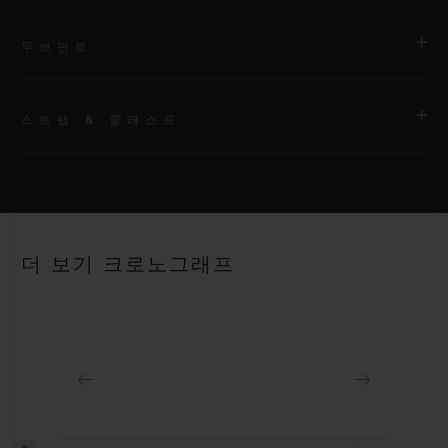
무브먼트
스트랩 & 클래스프
무브먼트
HUB1280 유니코 매뉴팩처 셀프 와인딩 크로노그래프 플라이백
무브먼트 및 컬럼 휠
스트랩
블랙 스트럭처드 러버 스트랩
파워 리저브
더 보기 크로노그래프
약 72시간
클래스프
티타늄 디플로이언트 버클 클래스프