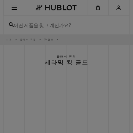
Skip
to
main
content
어떤 제품을 찾고 계신가요?
이
시계
클래식 퓨전
3-핸즈
최근 검색
동
경
로
최근 검색이 없습니다
클래식 퓨전
세라믹 킹 골드
신제품