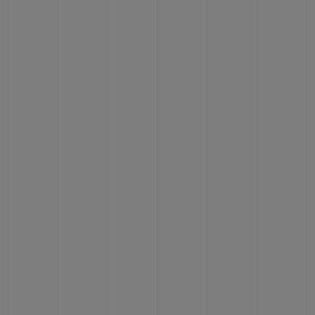
빅뱅
빅뱅
스피릿 오브 빅
썸머 멀티 컬러 세라믹
피치 세라믹
에센셜 토프
온라인 익스클
익스클루시브 서비스
5+5 워런티
휴블로티스타 및 연장 보증
예상 배송일
무료 배송 & 반품
안전한 결제
기프트 파우치