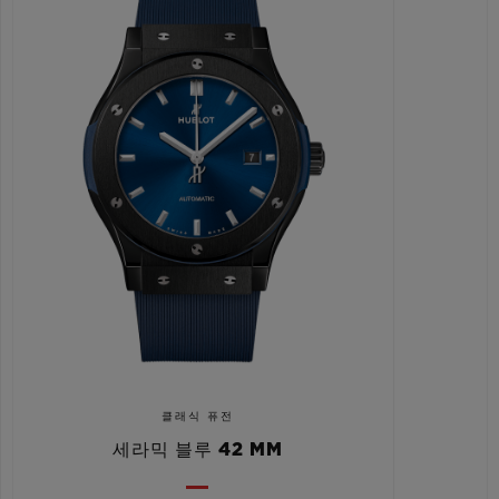
클래식 퓨전
세라믹 블루 42 MM