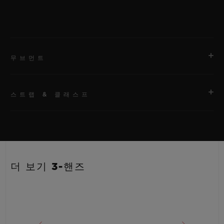
무브먼트
스트랩 & 클래스프
무브먼트
HUB1110 셀프 와인딩 무브먼트
스트랩
파워 리저브
안감 처리된 블랙 러버 스트랩
약 48시간
더 보기 3-핸즈
클래스프
블랙 도금 스테인리스 스틸 디플로이언트 버클 클래스프