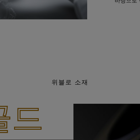
바탕으로 
위블로 소재
골드