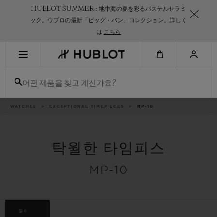
Skip
HUBLOT SUMMER : 地中海の夏を彩るパステルセラミ
to
main
ック。ウブロの最新「ビッグ・バン」コレクション。詳しく
content
は
こちら
최근 검색
어떤 제품을 찾고 계신가요?
최근 검색이 없습니다
신제품
이
WATCHES
EXCEPTIONAL TIMEPIECES
MP-10
동
경
로
탁월한 타임피스
MP-10
필터