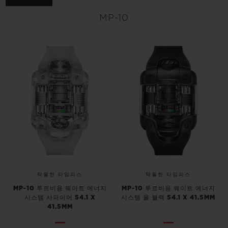
빅뱅
빅뱅
스피릿 오브 빅
썸머 멀티 컬러 세라믹
피치 세라믹
에센셜 토프
MP-10
온라인 익스클
익스클루시브 서비스
5+5 워런티
휴블로티스타 및 연장 보증
예상 배송일
무료 배송 & 반품
탁월한 타임피스
탁월한 타임피스
MP-10 투르비용 웨이트 에너지
MP-10 투르비용 웨이트 에너지
안전한 결제
시스템 사파이어 54.1 X
시스템 올 블랙 54.1 X 41.5MM
41.5MM
기프트 파우치