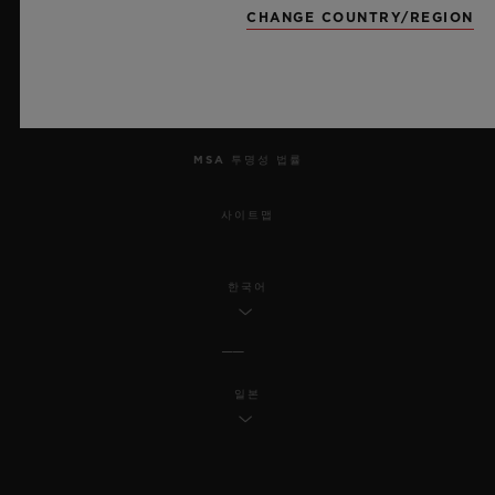
CHANGE COUNTRY/REGION
윤리적 약속
접근성
MSA 투명성 법률
사이트맵
한국어
일본