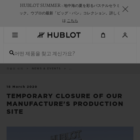
Skip
HUBLOT SUMMER : 地中海の夏を彩るパステルセラミ
to
main
ック。ウブロの最新「ビッグ・バン」コレクション。詳しく
content
は
こちら
최근 검색
어떤 제품을 찾고 계신가요?
최근 검색이 없습니다
신제품
이
위블로 세계
NEWS & EVENTS
..
동
경
로
18 March 2020
TEMPORARY CLOSURE OF OUR
MANUFACTURE'S PRODUCTION
SITE