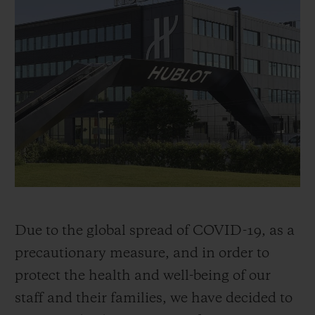
빅뱅
빅뱅
스피릿 오브 빅
썸머 멀티 컬러 세라믹
피치 세라믹
에센셜 토프
온라인 익스클
익스클루시브 서비스
5+5 워런티
휴블로티스타 및 연장 보증
예상 배송일
Due to the global spread of COVID-19, as a
무료 배송 & 반품
precautionary measure, and in order to
안전한 결제
protect the health and well-being of our
staff and their families, we have decided to
기프트 파우치