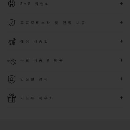
+
5+5 워런티
2026년 1월 1일부터 구매한 모든 워치에는 5년 국제 워런티가 적
+
휴블로티스타 및 연장 보증
용됩니다.
더 알아보기
위블로 커뮤니티에 가입하여
2026
년
1
월
1
일 이후 구매한 워치
+
예상 배송일
에 대해
5
년 추가 워런티 혜택
(
약관 적용
)
을 받으세요
.
또한 다양
한 익스클루시브 이벤트에도 참여하실 수 있습니다
.
결제 접수 후 영업일 기준 2~5일 이내에 배송될 것으로 예상됩니
더 알아보기
+
무료 배송 & 반품
다. *재고 상황에 따라 달라질 수 있습니다*.
무료 배송 및 간단하고 편리하게 이용할 수 있는 무료 반품 혜택
+
안전한 결제
을 누려보세요
위블로는 최신 결제 기술을 활용합니다. 온라인으로 구매하신
+
기프트 파우치
모든 제품은 빠르고 안전하게 결제가 가능하며, 개인정보를 안
전하게 보호합니다.
위블로의 무료 기프트 파우치로 기프트에 더욱 특별한 매력을 더
해보세요.