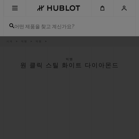
Skip
to
main
content
어떤 제품을 찾고 계신가요?
이
시계
빅뱅
빅뱅
최근 검색
동
경
로
최근 검색이 없습니다
빅뱅
원 클릭 스틸 화이트 다이아몬드
신제품