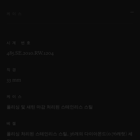
케이스
시계 번호
485.SE.2010.RW.1204
직경
33 mm
케이스
폴리싱 및 새틴 마감 처리된 스테인리스 스틸
베젤
폴리싱 처리된 스테인리스 스틸, 36개의 다이아몬드(0.76캐럿) 세