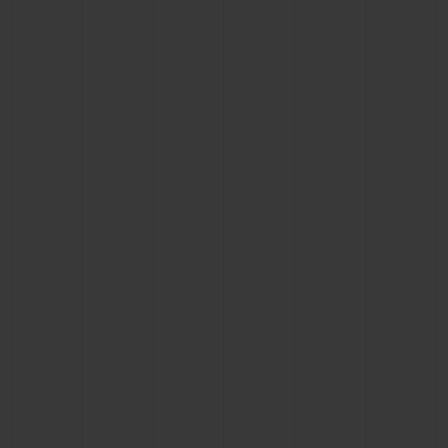
빅뱅
빅뱅
스피릿 오브 빅
썸머 멀티 컬러 세라믹
피치 세라믹
에센셜 토프
온라인 익스클
익스클루시브 서비스
5+5 워런티
휴블로티스타 및 연장 보증
예상 배송일
무료 배송 & 반품
안전한 결제
기프트 파우치