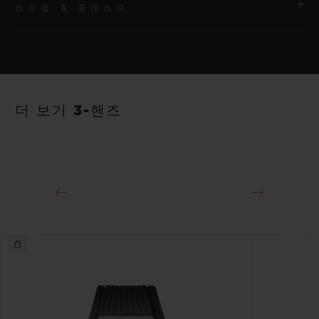
스트랩 & 클래스프
무브먼트
HUB1120 셀프 와인딩 무브먼트
스트랩
파워 리저브
안감 처리된 화이트 스트럭처드 러버 스트랩
40시간
더 보기 3-핸즈
클래스프
스테인리스 스틸 디플로이언트 버클 클래스프