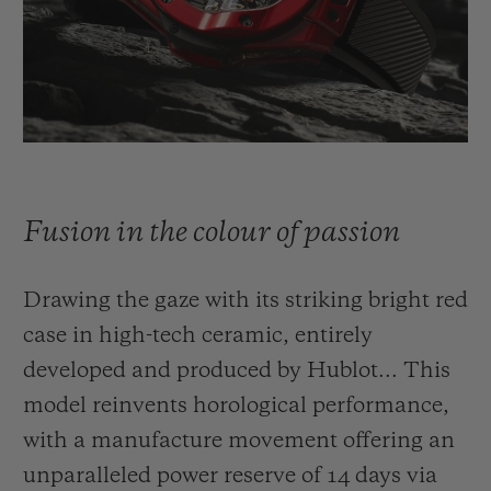
빅뱅
빅뱅
스피릿 오브 빅
썸머 멀티 컬러 세라믹
피치 세라믹
에센셜 토프
온라인 익스클
익스클루시브 서비스
5+5 워런티
Fusion in the colour of passion
휴블로티스타 및 연장 보증
Drawing the gaze with its striking bright red
예상 배송일
case in high-tech ceramic, entirely
무료 배송 & 반품
developed and produced by Hublot... This
model reinvents horological performance,
안전한 결제
with a manufacture movement offering an
unparalleled power reserve of 14 days via
기프트 파우치