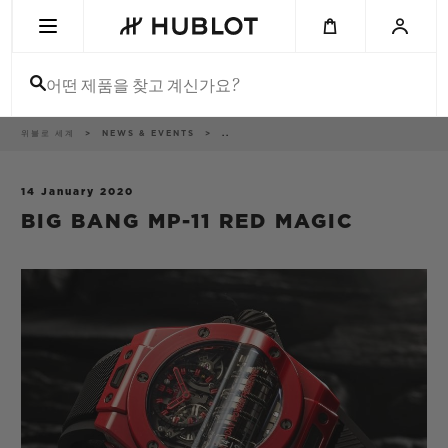
Skip
to
main
content
어떤 제품을 찾고 계신가요?
이
위블로 세계
NEWS & EVENTS
..
최근 검색
동
경
로
최근 검색이 없습니다
14 January 2020
BIG BANG MP-11 RED MAGIC
신제품