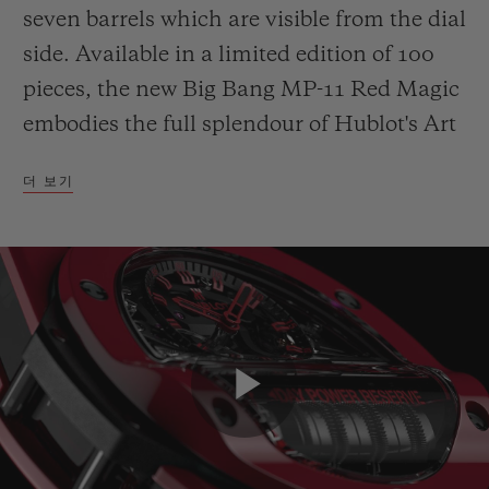
seven barrels which are visible from the dial
side. Available in a limited edition of 100
pieces, the new Big Bang MP-11 Red Magic
embodies the full splendour of Hublot's Art
연락처
of Fusion.
더 보기
부티크 검색
Play