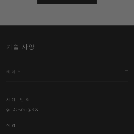
worm screw type relief that echoes the
helical gear, or an electric Torx stylus
inspired by the world of motor racing.
기술 사양
케이스
시계 번호
911.CF.0113.RX
직경