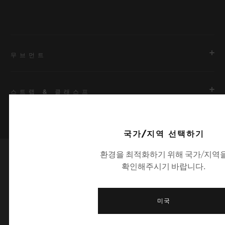
무브먼트
스트랩 & 클래스프
무브먼트
HUB9011 매뉴팩처 매뉴얼 와인딩 스켈레톤 파워 리저브 무브먼
트 및 7개의 줄지어 늘어선 배럴, 파워 리저브 디스플레이 롤
국가/지역 선택하기
스트랩
환경을 최적화하기 위해 국가/지역
안감 처리된 블랙 스트럭처드 러버 스트랩
파워 리저브
확인해주시기 바랍니다.
최신 정보를 수신하겠습니다.
약 336시간
클래스프
최신 위블로 뉴스를 업데이트 받겠습니다.
블랙 도금 티타늄 디플로이언트 버클 클래스프
미국