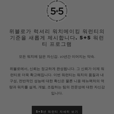
rarely employed in watchmaking: a 90-
degree helical worm gear. To create an
aesthetic balance with this helical gear,
which is visible at 10 o'clock, the balance,
위블로가 럭셔리 워치메이킹 워런티의
기준을 새롭게 제시합니다. 5+5 워런
made from anthracite ruthenium, was
티 프로그램
moved to the dial side in a symmetrical
position at 2 o'clock.
모든 워치에 담은 자신감. 10년간 이어지는 약속.
위블로에서, 신뢰는 정교하게 완성됩니다. 그 신뢰가 이제 워
This movement, comprising 270
런티로 더욱 확고해집니다. 이번 워런티는 워치의 품질과 내
components, is also notable for its patented
구성, 전반적인 성능에 대한 확신은 물론 니옹 매뉴팩처의 역
index-assembly system, its silicon
량과 워치를 설계, 개발, 조립하는 팀의 전문성에 대한 자신감
입니다.
escapement and its black platinum bridges.
The Big Bang MP-11 Red Magic is wound
manually using the large fluted crown with
5+5년 워런티 자세히 보기