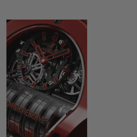
temperature and pressure so as to keep the
red pigments intact. Up to this point, only
black and white ceramics had been used in
watchmaking. The manufacture gained a
significant lead in materials research,
opening up new avenues in terms of both
aesthetics and performance.
Hublot is adorning the Big Bang MP-11
with its exclusive red ceramic symbolising
passion, power, endeavour and glory. Fully
polished, this original case and bezel
material offers a distinctive contrast with
the iconic H-shaped screws of the Big Bang