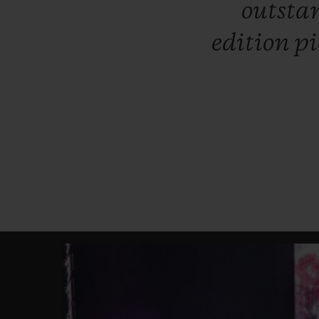
outsta
edition
pi