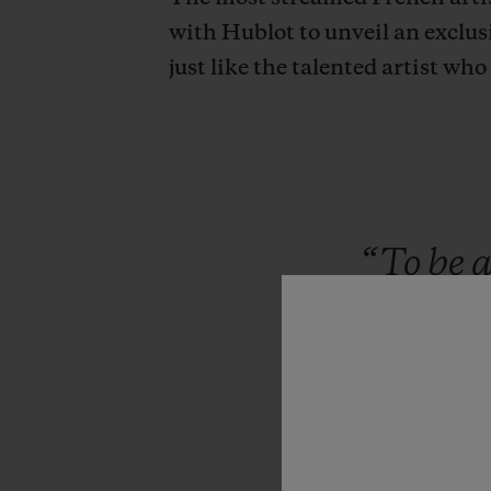
with Hublot to
unveil an exclus
just like the talented artist who
“To
be
a
watch
wh
that
has
b
of
my
par
have
be