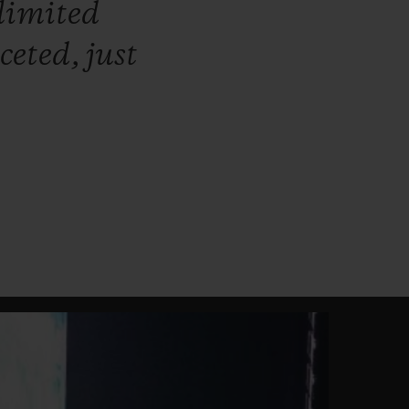
limited
ceted,
just