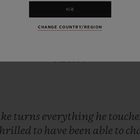
rtise
of
the
fantastic
watchma
미국
echnicians
at
this
Swiss
brand
CHANGE COUNTRY/REGION
DJ Snake
Artist
ake
turns
everything
he
touch
hrilled
to
have
been
able
to
ch