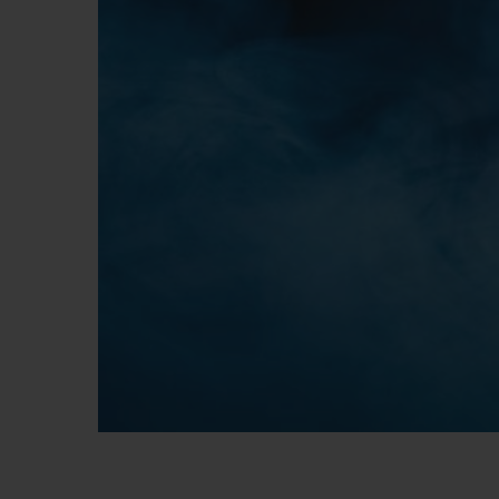
빅뱅
썸머 멀티 컬러 세라믹
익스클루시브 서비스
5+5 워런티
휴블로티스타 및
보증
연락처