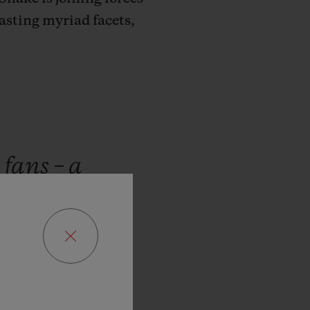
asting myriad facets,
y
fans
–
a
something
ce
the
start
elighted
to
tion
with