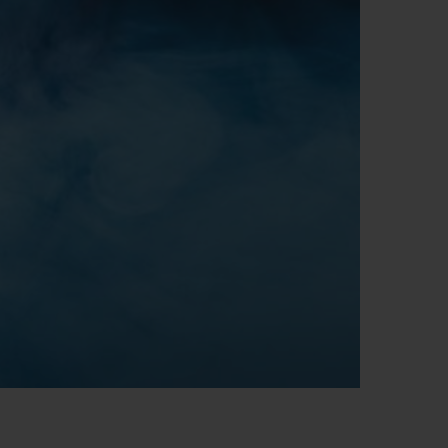
빅뱅
드 올 블랙
프트 파우치