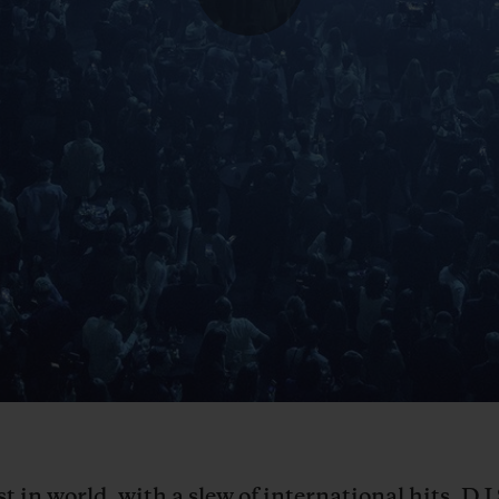
Play
Video
 in world, with a slew of international hits, DJ 