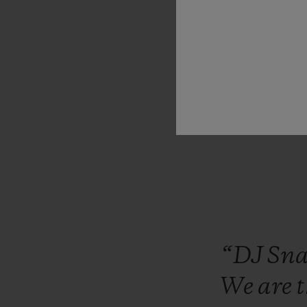
the
expe
t
“DJ
Sn
We
are
t