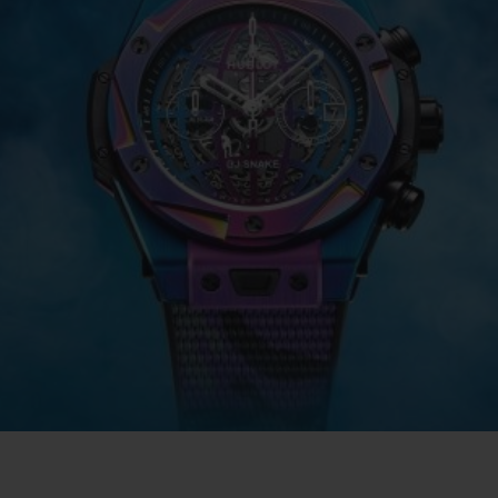
빅뱅
스피릿 오브 빅뱅
피치 세라믹
에센셜 토프
리로디
온라인 익스클루시브
 연장
예상 배송일
무료 배송 & 반품
안전한 결제
기
부티크 검색