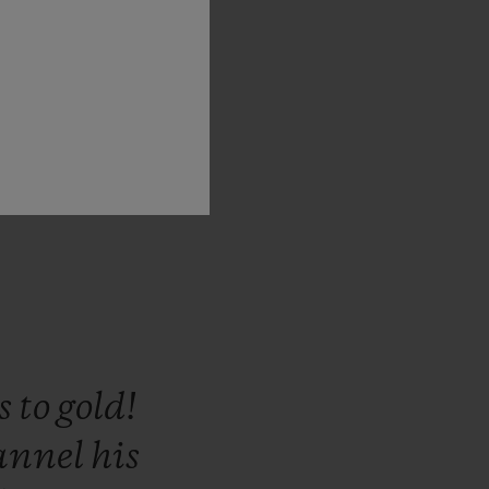
kers
and
.
”
es
to
gold!
annel
his