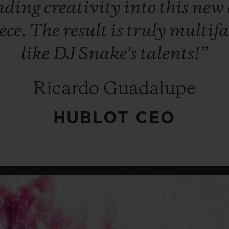
nding
creativity
into
this
new
ece.
The
result
is
truly
multifa
like
DJ
Snake's
talents!”
Ricardo Guadalupe
HUBLOT CEO