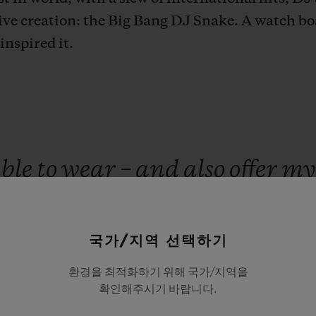
ive creation: the Big Bang DJ Snake. A watch bo
 inspired it.
ble
to
wear
–
and
also
offer
m
ich
reflects
my
personality
is
een
very
important
to
me
sin
국가/지역 선택하기
tnership
with
Hublot.
I
am
d
환경을 최적화하기 위해 국가/지역을
확인해주시기 바랍니다.
en
able
to
combine
my
inspira