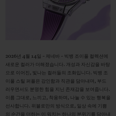
빅뱅
빅뱅
스피릿 오브 빅
썸머 멀티 컬러 세라믹
피치 세라믹
에센셜 토프
온라인 익스클
익스클루시브 서비스
5+5 워런티
2026년 4월 14일 – 제네바 – 빅뱅 조이풀 컬렉션에
휴블로티스타 및 연장 보증
새로운 컬러가 더해졌습니다. 개성과 자신감을 바탕
예상 배송일
으로 이어진, 빛나는 컬러들의 조화입니다. 빅뱅 조
이풀 스틸 퍼플은 강인함과 직관을 담아내며, 부드
무료 배송 & 반품
러우면서도 분명한 힘을 지닌 존재감을 보여줍니다.
이름 그대로, 느끼고, 착용하며, 나눌 수 있는 행복을
안전한 결제
선사합니다. 위블로만의 방식으로, 일상 속에 기쁨
기프트 파우치
의 순간을 더하는 이 워치는 하나의 분위기를 담아내