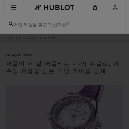
Skip
to
main
content
어떤 제품을 찾고 계신가요?
이
위블로 세계
NEWS & EVENTS
..
최근 검색
동
경
로
최근 검색이 없습니다
14 April 2026
퍼플이 더 잘 어울리는 시간: 위블로, 자
신제품
수정 퍼플을 담은 빅뱅 조이풀 공개