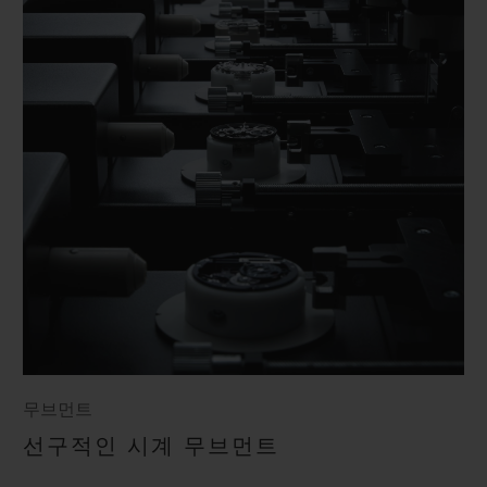
무브먼트
선구적인 시계 무브먼트