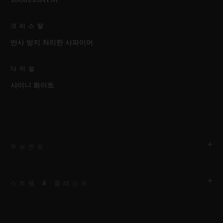
크리스탈
반사 방지 처리한 사파이어
다이얼
샤이니 화이트
무브먼트
스트랩 & 클래스프
무브먼트
HUB1120 셀프 와인딩 무브먼트