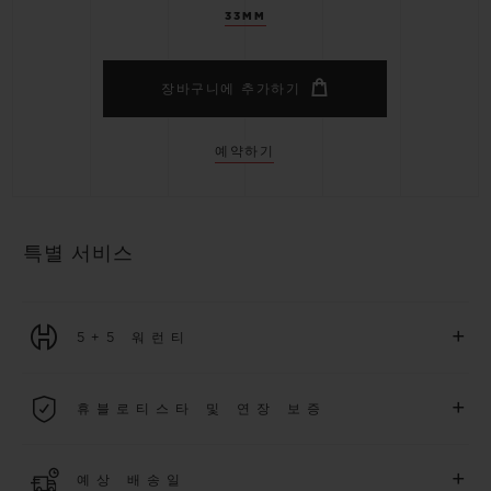
33MM
장바구니에 추가하기
예약하기
특별 서비스
+
5+5 워런티
2026년 1월 1일부터 구매한 모든 워치에는 5년 국제 워런티가 적
+
휴블로티스타 및 연장 보증
용됩니다.
더 알아보기
위블로 커뮤니티에 가입하여
2026
년
1
월
1
일 이후 구매한 워치
+
예상 배송일
에 대해
5
년 추가 워런티 혜택
(
약관 적용
)
을 받으세요
.
또한 다양