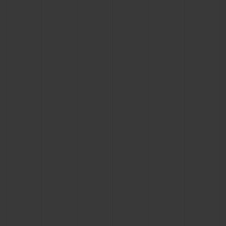
빅뱅
빅뱅
스피릿 오브 빅
썸머 멀티 컬러 세라믹
피치 세라믹
에센셜 토프
온라인 익스클
익스클루시브 서비스
5+5 워런티
휴블로티스타 및 연장 보증
예상 배송일
무료 배송 & 반품
안전한 결제
기프트 파우치