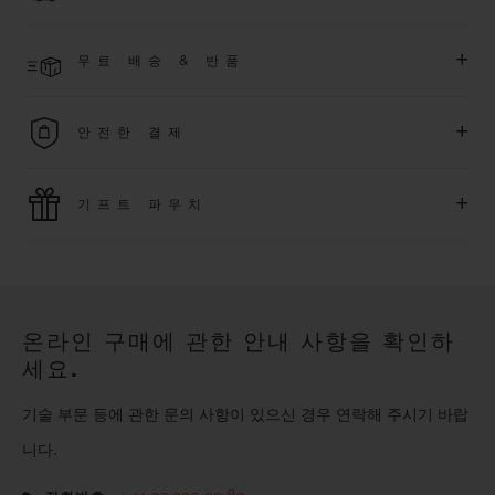
한 익스클루시브 이벤트에도 참여하실 수 있습니다
.
결제 접수 후 영업일 기준 4~9일 이내에 배송될 것으로 예상됩니
더 알아보기
+
무료 배송 & 반품
다. *재고 상황에 따라 달라질 수 있습니다*.
무료 배송 및 간단하고 편리하게 이용할 수 있는 무료 반품 혜택
+
안전한 결제
을 누려보세요
위블로는 최신 결제 기술을 활용합니다. 온라인으로 구매하신
+
기프트 파우치
모든 제품은 빠르고 안전하게 결제가 가능하며, 개인정보를 안
전하게 보호합니다.
위블로의 무료 기프트 파우치로 기프트에 더욱 특별한 매력을 더
해보세요.
온라인 구매에 관한 안내 사항을 확인하
세요.
기술 부문 등에 관한 문의 사항이 있으신 경우 연락해 주시기 바랍
니다.