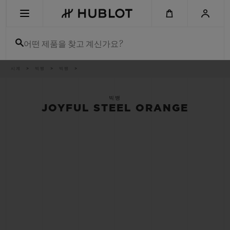
Skip
to
main
content
어떤 제품을 찾고 계신가요?
이
시계
빅뱅
빅뱅
최근 검색
동
경
로
최근 검색이 없습니다
빅뱅
JOYFUL STEEL ORANGE
신제품