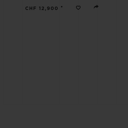
빅뱅
•
썸머 멀티 컬러 세라믹
CHF 12,900
익스클루시브 서비스
5+5 워런티
휴블로티스타 및
보증
연락처