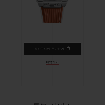
빅뱅
스피릿 오브 빅뱅
피치 세라믹
에센셜 토프
리로디
온라인 익스클루시브
 연장
예상 배송일
무료 배송 & 반품
안전한 결제
기
장바구니에 추가하기
예약하기
부티크 검색