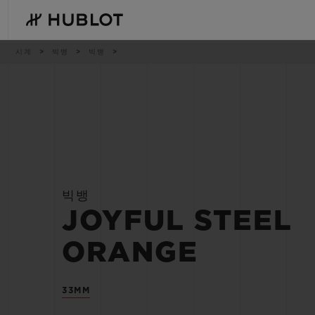
Skip
to
main
content
이
시계
빅뱅
빅뱅
동
경
로
최근 검색
신제품
최근 검색이 없습니다
빅뱅
JOYFUL STEEL
ORANGE
33MM