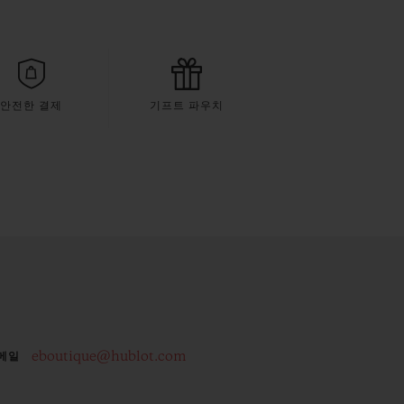
안전한 결제
기프트 파우치
eboutique@hublot.com
메일