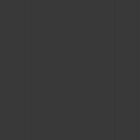
빅뱅
빅뱅
스피릿 오브 빅
썸머 멀티 컬러 세라믹
피치 세라믹
에센셜 토프
온라인 익스클
익스클루시브 서비스
5+5 워런티
휴블로티스타 및 연장 보증
예상 배송일
무료 배송 & 반품
안전한 결제
기프트 파우치