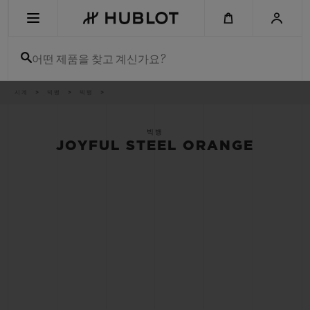
Skip
to
main
content
어떤 제품을 찾고 계신가요?
이
시계
빅뱅
빅뱅
최근 검색
동
경
로
최근 검색이 없습니다
빅뱅
JOYFUL STEEL ORANGE
신제품