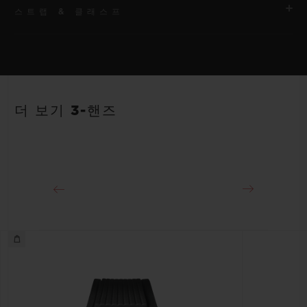
스트랩 & 클래스프
무브먼트
HUB1120 셀프 와인딩 무브먼트
스트랩
파워 리저브
화이트 및 오렌지 라인 러버 스트랩. 추가 스트랩: 풀 오렌지.
40시간
더 보기 3-핸즈
클래스프
스테인리스 스틸 디플로이언트 버클 클래스프