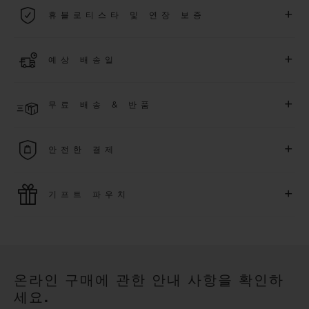
2026년 1월 1일부터 구매한 모든 워치에는 5년 국제 워런티가 적
+
휴블로티스타 및 연장 보증
용됩니다.
더 알아보기
위블로 커뮤니티에 가입하여
2026
년
1
월
1
일 이후 구매한 워치
+
예상 배송일
에 대해
5
년 추가 워런티 혜택
(
약관 적용
)
을 받으세요
.
또한 다양
한 익스클루시브 이벤트에도 참여하실 수 있습니다
.
결제 접수 후 영업일 기준 2~5일 이내에 배송될 것으로 예상됩니
더 알아보기
+
무료 배송 & 반품
다. *재고 상황에 따라 달라질 수 있습니다*.
무료 배송 및 간단하고 편리하게 이용할 수 있는 무료 반품 혜택
+
안전한 결제
을 누려보세요
위블로는 최신 결제 기술을 활용합니다. 온라인으로 구매하신
+
기프트 파우치
모든 제품은 빠르고 안전하게 결제가 가능하며, 개인정보를 안
전하게 보호합니다.
위블로의 무료 기프트 파우치로 기프트에 더욱 특별한 매력을 더
해보세요.
온라인 구매에 관한 안내 사항을 확인하
세요.