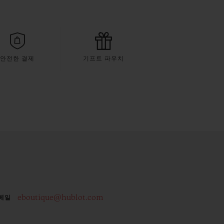
안전한 결제
기프트 파우치
eboutique@hublot.com
메일