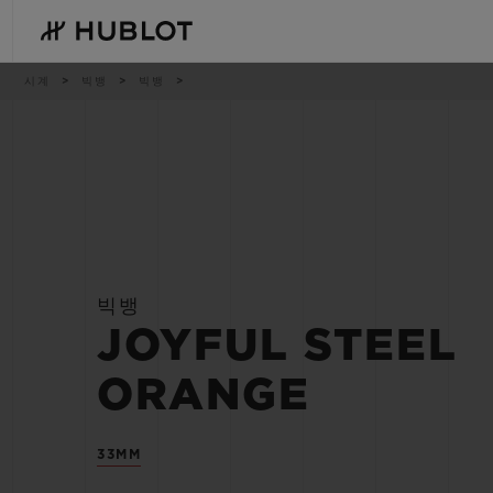
Skip
to
main
content
이
시계
빅뱅
빅뱅
동
경
로
최근 검색
신제품
최근 검색이 없습니다
빅뱅
JOYFUL STEEL
ORANGE
33MM