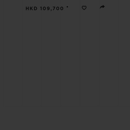
빅뱅
•
썸머 멀티 컬러 세라믹
HKD 109,700
익스클루시브 서비스
5+5 워런티
휴블로티스타 및
보증
연락처