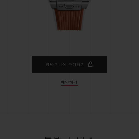
빅뱅
스피릿 오브 빅뱅
피치 세라믹
에센셜 토프
리로디
온라인 익스클루시브
 연장
예상 배송일
무료 배송 & 반품
안전한 결제
기
장바구니에 추가하기
예약하기
부티크 검색