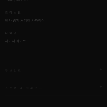
크리스탈
반사 방지 처리한 사파이어
다이얼
샤이니 화이트
무브먼트
스트랩 & 클래스프
무브먼트
HUB1120 셀프 와인딩 무브먼트