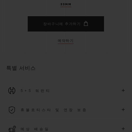
33MM
장바구니에 추가하기
예약하기
특별 서비스
+
5+5 워런티
2026년 1월 1일부터 구매한 모든 워치에는 5년 국제 워런티가 적
+
휴블로티스타 및 연장 보증
용됩니다.
더 알아보기
위블로 커뮤니티에 가입하여
2026
년
1
월
1
일 이후 구매한 워치
+
예상 배송일
에 대해
5
년 추가 워런티 혜택
(
약관 적용
)
을 받으세요
.
또한 다양