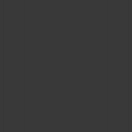
빅뱅
빅뱅
스피릿 오브 빅
썸머 멀티 컬러 세라믹
피치 세라믹
에센셜 토프
온라인 익스클
익스클루시브 서비스
5+5 워런티
휴블로티스타 및 연장 보증
예상 배송일
무료 배송 & 반품
안전한 결제
기프트 파우치