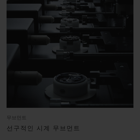
무브먼트
선구적인 시계 무브먼트