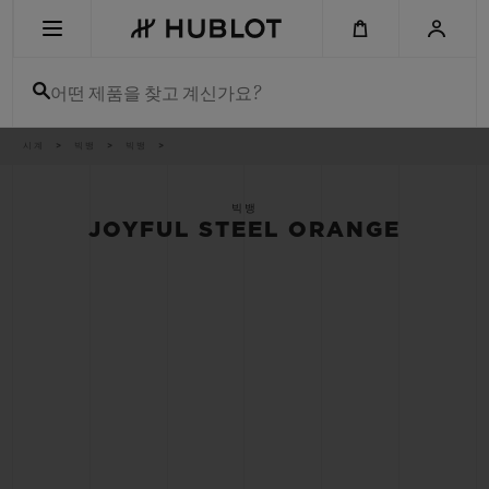
Skip
to
main
content
어떤 제품을 찾고 계신가요?
이
시계
빅뱅
빅뱅
최근 검색
동
경
로
최근 검색이 없습니다
빅뱅
JOYFUL STEEL ORANGE
신제품