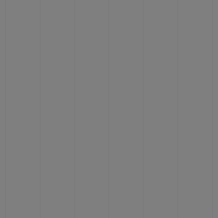
빅뱅
빅뱅
스피릿 오브 빅
썸머 멀티 컬러 세라믹
피치 세라믹
에센셜 토프
온라인 익스클
익스클루시브 서비스
5+5 워런티
휴블로티스타 및 연장 보증
예상 배송일
무료 배송 & 반품
안전한 결제
기프트 파우치