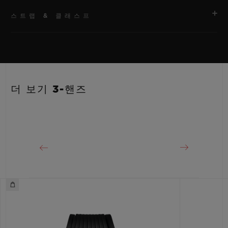
스트랩 & 클래스프
무브먼트
HUB1120 셀프 와인딩 무브먼트
스트랩
파워 리저브
화이트 및 오렌지 라인 러버 스트랩. 추가 스트랩: 풀 오렌지.
40시간
더 보기 3-핸즈
클래스프
스테인리스 스틸 디플로이언트 버클 클래스프