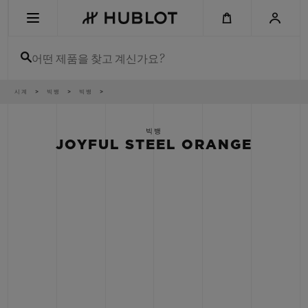
Skip
to
main
content
어떤 제품을 찾고 계신가요?
이
시계
빅뱅
빅뱅
최근 검색
동
경
로
최근 검색이 없습니다
빅뱅
JOYFUL STEEL ORANGE
신제품