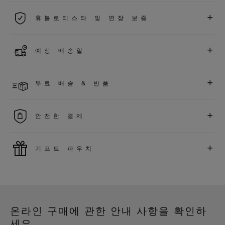
2026년 1월 1일부터 구매한 모든 워치에는 5년 국제 워런티가 적
+
휴블로티스타 및 연장 보증
용됩니다.
더 알아보기
위블로 커뮤니티에 가입하여
2026
년
1
월
1
일 이후 구매한 워치
+
예상 배송일
에 대해
5
년 추가 워런티 혜택
(
약관 적용
)
을 받으세요
.
또한 다양
한 익스클루시브 이벤트에도 참여하실 수 있습니다
.
결제 접수 후 영업일 기준 1~2일 이내에 배송될 것으로 예상됩니
더 알아보기
+
무료 배송 & 반품
다. *재고 상황에 따라 달라질 수 있습니다*.
무료 배송 및 간단하고 편리하게 이용할 수 있는 무료 반품 혜택
+
안전한 결제
을 누려보세요
위블로는 최신 결제 기술을 활용합니다. 온라인으로 구매하신
+
기프트 파우치
모든 제품은 빠르고 안전하게 결제가 가능하며, 개인정보를 안
전하게 보호합니다.
위블로의 무료 기프트 파우치로 기프트에 더욱 특별한 매력을 더
해보세요.
온라인 구매에 관한 안내 사항을 확인하
세요.