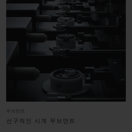
무브먼트
선구적인 시계 무브먼트