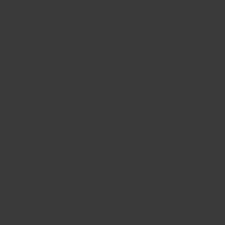
빅뱅
빅뱅
스피릿 오브 빅
썸머 멀티 컬러 세라믹
피치 세라믹
에센셜 토프
온라인 익스클
익스클루시브 서비스
5+5 워런티
휴블로티스타 및 연장 보증
예상 배송일
무료 배송 & 반품
안전한 결제
기프트 파우치