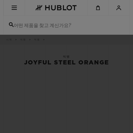
Skip
to
main
content
어떤 제품을 찾고 계신가요?
이
시계
빅뱅
빅뱅
최근 검색
동
경
로
최근 검색이 없습니다
빅뱅
JOYFUL STEEL ORANGE
신제품