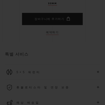
33MM
장바구니에 추가하기
예약하기
특별 서비스
+
5+5 워런티
2026년 1월 1일부터 구매한 모든 워치에는 5년 국제 워런티가 적
+
휴블로티스타 및 연장 보증
용됩니다.
더 알아보기
위블로 커뮤니티에 가입하여
2026
년
1
월
1
일 이후 구매한 워치
+
예상 배송일
에 대해
5
년 추가 워런티 혜택
(
약관 적용
)
을 받으세요
.
또한 다양