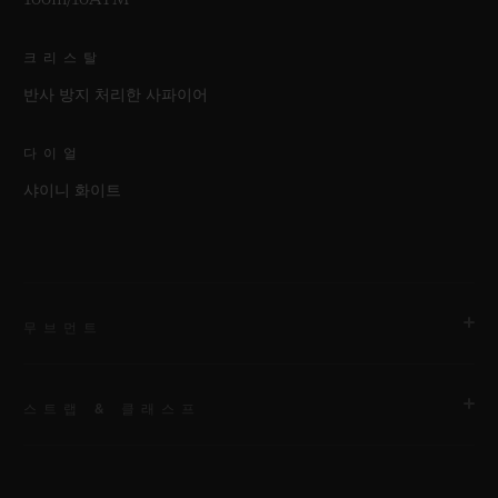
크리스탈
반사 방지 처리한 사파이어
다이얼
샤이니 화이트
무브먼트
스트랩 & 클래스프
무브먼트
HUB1120 셀프 와인딩 무브먼트