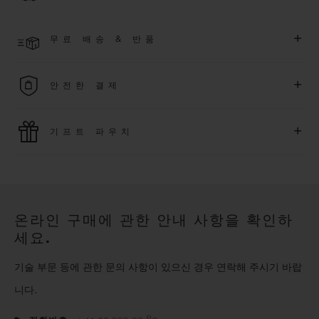
한 익스클루시브 이벤트에도 참여하실 수 있습니다
.
결제 접수 후 영업일 기준 2~6일 이내에 배송될 것으로 예상됩니
더 알아보기
+
무료 배송 & 반품
다. *재고 상황에 따라 달라질 수 있습니다*.
무료 배송 및 간단하고 편리하게 이용할 수 있는 무료 반품 혜택
+
안전한 결제
을 누려보세요
위블로는 최신 결제 기술을 활용합니다. 온라인으로 구매하신
+
기프트 파우치
모든 제품은 빠르고 안전하게 결제가 가능하며, 개인정보를 안
전하게 보호합니다.
위블로의 무료 기프트 파우치로 기프트에 더욱 특별한 매력을 더
해보세요.
온라인 구매에 관한 안내 사항을 확인하
세요.
기술 부문 등에 관한 문의 사항이 있으신 경우 연락해 주시기 바랍
니다.