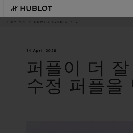
Skip
to
main
content
이
위블로 세계
NEWS & EVENTS
..
동
경
로
14 April 2026
최근 검색
신제품
최근 검색이 없습니다
퍼플이 더 잘
수정 퍼플을 