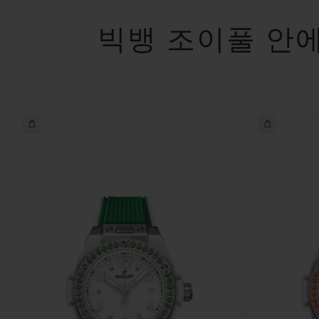
빅뱅 조이풀 안에