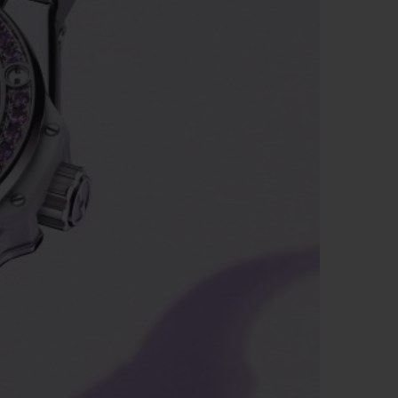
빅뱅
드 올 블랙
프트 파우치