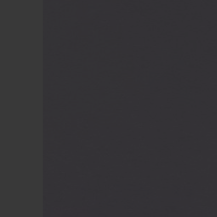
빅뱅
썸머 멀티 컬러 세라믹
익스클루시브 서비스
5+5 워런티
휴블로티스타 및
보증
연락처