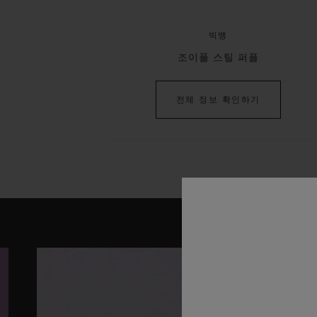
빅뱅
조이풀 스틸 퍼플
전체 정보 확인하기