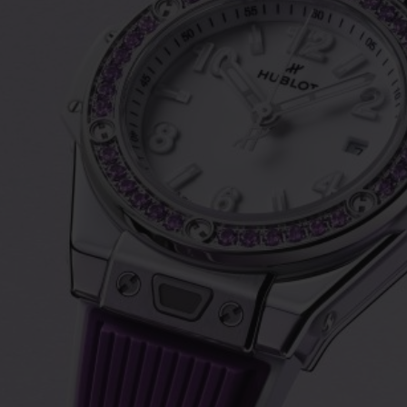
빅뱅
스피릿 오브 빅뱅
피치 세라믹
에센셜 토프
리로디
온라인 익스클루시브
 연장
예상 배송일
무료 배송 & 반품
안전한 결제
기
부티크 검색