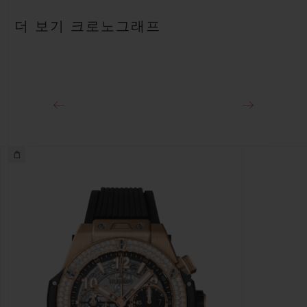
안감 처리된 블랙 스트럭처드 러버 스트랩
파워 리저브
더 보기 크로노그래프
약 72시간
클래스프
18K 킹 골드 및 블랙 PVD 티타늄 디플로이언트 버클 클래스프