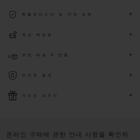
2026년 1월 1일부터 구매한 모든 워치에는 5년 국제 워런티가 적
+
휴블로티스타 및 연장 보증
용됩니다.
더 알아보기
위블로 커뮤니티에 가입하여
2026
년
1
월
1
일 이후 구매한 워치
+
예상 배송일
에 대해
5
년 추가 워런티 혜택
(
약관 적용
)
을 받으세요
.
또한 다양
한 익스클루시브 이벤트에도 참여하실 수 있습니다
.
결제 접수 후 영업일 기준 2~6일 이내에 배송될 것으로 예상됩니
더 알아보기
+
무료 배송 & 반품
다. *재고 상황에 따라 달라질 수 있습니다*.
무료 배송 및 간단하고 편리하게 이용할 수 있는 무료 반품 혜택
+
안전한 결제
을 누려보세요
위블로는 최신 결제 기술을 활용합니다. 온라인으로 구매하신
+
기프트 파우치
모든 제품은 빠르고 안전하게 결제가 가능하며, 개인정보를 안
전하게 보호합니다.
위블로의 무료 기프트 파우치로 기프트에 더욱 특별한 매력을 더
해보세요.
온라인 구매에 관한 안내 사항을 확인하