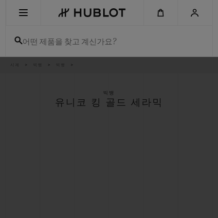
Skip
to
main
content
어떤 제품을 찾고 계신가요?
이
시계
빅뱅
빅뱅
최근 검색
동
경
로
최근 검색이 없습니다
빅뱅
유니코 킹 골드 세라믹
신제품