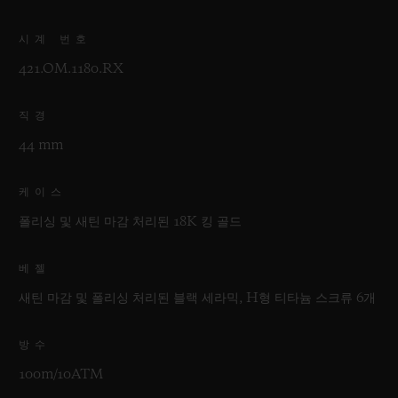
시계 번호
421.OM.1180.RX
직경
44 mm
케이스
폴리싱 및 새틴 마감 처리된 18K 킹 골드
베젤
새틴 마감 및 폴리싱 처리된 블랙 세라믹, H형 티타늄 스크류 6개
방수
100m/10ATM