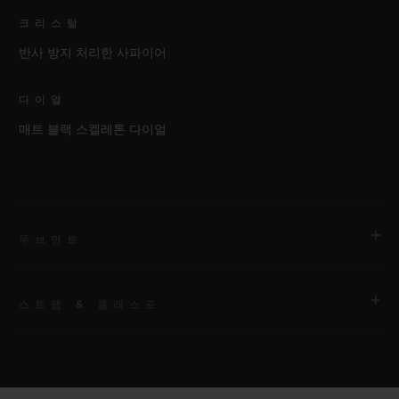
크리스탈
반사 방지 처리한 사파이어
다이얼
매트 블랙 스켈레톤 다이얼
무브먼트
스트랩 & 클래스프
무브먼트
HUB1280 유니코 매뉴팩처 셀프 와인딩 크로노그래프 플라이백
무브먼트 및 컬럼 휠
스트랩