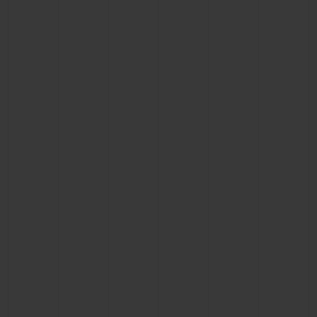
빅뱅
빅뱅
스피릿 오브 빅
썸머 멀티 컬러 세라믹
피치 세라믹
에센셜 토프
온라인 익스클
익스클루시브 서비스
5+5 워런티
휴블로티스타 및 연장 보증
예상 배송일
무료 배송 & 반품
안전한 결제
기프트 파우치