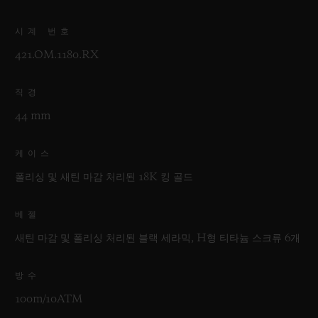
시계 번호
421.OM.1180.RX
직경
44 mm
케이스
폴리싱 및 새틴 마감 처리된 18K 킹 골드
베젤
새틴 마감 및 폴리싱 처리된 블랙 세라믹, H형 티타늄 스크류 6개
방수
100m/10ATM