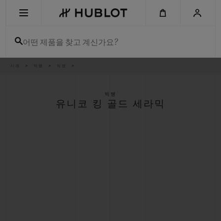
Skip
to
main
content
어떤 제품을 찾고 계신가요?
이
시계
빅뱅
빅뱅
최근 검색
동
경
로
최근 검색이 없습니다
빅뱅
유니코 킹 골드 세라믹
신제품