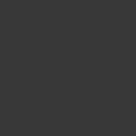
빅뱅
빅뱅
스피릿 오브 빅
썸머 멀티 컬러 세라믹
피치 세라믹
에센셜 토프
온라인 익스클
익스클루시브 서비스
5+5 워런티
휴블로티스타 및 연장 보증
예상 배송일
무료 배송 & 반품
안전한 결제
기프트 파우치