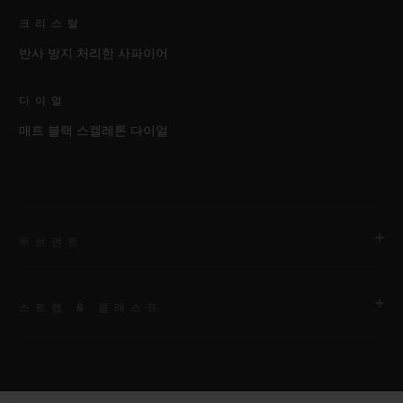
크리스탈
반사 방지 처리한 사파이어
다이얼
매트 블랙 스켈레톤 다이얼
무브먼트
스트랩 & 클래스프
무브먼트
HUB1280 유니코 매뉴팩처 셀프 와인딩 크로노그래프 플라이백
무브먼트 및 컬럼 휠
스트랩