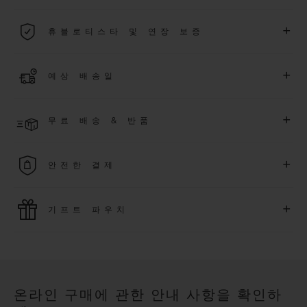
2026년 1월 1일부터 구매한 모든 워치에는 5년 국제 워런티가 적
+
휴블로티스타 및 연장 보증
용됩니다.
더 알아보기
위블로 커뮤니티에 가입하여
2026
년
1
월
1
일 이후 구매한 워치
+
예상 배송일
에 대해
5
년 추가 워런티 혜택
(
약관 적용
)
을 받으세요
.
또한 다양
한 익스클루시브 이벤트에도 참여하실 수 있습니다
.
결제 접수 후 영업일 기준 2~6일 이내에 배송될 것으로 예상됩니
더 알아보기
+
무료 배송 & 반품
다. *재고 상황에 따라 달라질 수 있습니다*.
무료 배송 및 간단하고 편리하게 이용할 수 있는 무료 반품 혜택
+
안전한 결제
을 누려보세요
위블로는 최신 결제 기술을 활용합니다. 온라인으로 구매하신
+
기프트 파우치
모든 제품은 빠르고 안전하게 결제가 가능하며, 개인정보를 안
전하게 보호합니다.
위블로의 무료 기프트 파우치로 기프트에 더욱 특별한 매력을 더
해보세요.
온라인 구매에 관한 안내 사항을 확인하