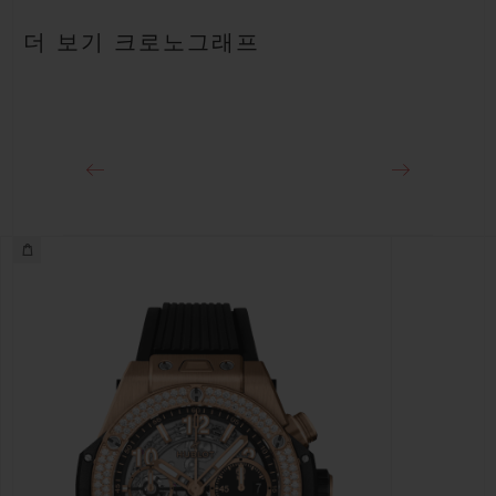
안감 처리된 블랙 스트럭처드 러버 스트랩
파워 리저브
더 보기 크로노그래프
약 72시간
클래스프
18K 킹 골드 및 블랙 PVD 티타늄 디플로이언트 버클 클래스프