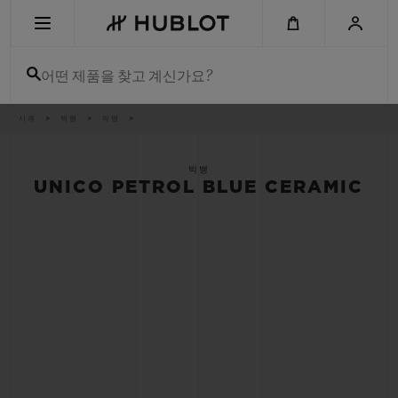
Skip
to
main
content
어떤 제품을 찾고 계신가요?
이
시계
빅뱅
빅뱅
최근 검색
동
경
로
최근 검색이 없습니다
빅뱅
UNICO PETROL BLUE CERAMIC
신제품