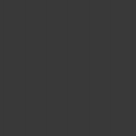
빅뱅
빅뱅
스피릿 오브 빅
썸머 멀티 컬러 세라믹
피치 세라믹
에센셜 토프
온라인 익스클
익스클루시브 서비스
5+5 워런티
휴블로티스타 및 연장 보증
예상 배송일
무료 배송 & 반품
안전한 결제
기프트 파우치