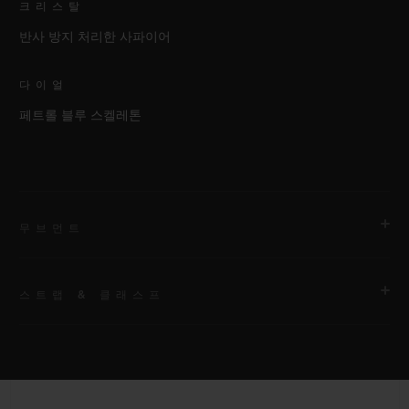
크리스탈
반사 방지 처리한 사파이어
다이얼
페트롤 블루 스켈레톤
무브먼트
스트랩 & 클래스프
무브먼트
HUB1280 유니코 매뉴팩처 셀프 와인딩 크로노그래프 플라이백
무브먼트 및 컬럼 휠
스트랩