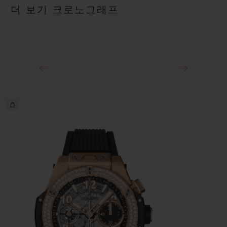
페트롤 블루 라인 러버 스트랩
파워 리저브
더 보기 크로노그래프
약 72시간
클래스프
티타늄 디플로이언트 버클 클래스프