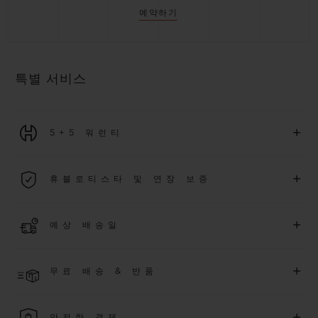
예약하기
특별 서비스
+
5+5 워런티
2026년 1월 1일부터 구매한 모든 워치에는 5년 국제 워런티가 적
+
휴블로티스타 및 연장 보증
용됩니다.
더 알아보기
위블로 커뮤니티에 가입하여
2026
년
1
월
1
일 이후 구매한 워치
+
예상 배송일
에 대해
5
년 추가 워런티 혜택
(
약관 적용
)
을 받으세요
.
또한 다양
한 익스클루시브 이벤트에도 참여하실 수 있습니다
.
결제 접수 후 영업일 기준 2~6일 이내에 배송될 것으로 예상됩니
더 알아보기
+
무료 배송 & 반품
다. *재고 상황에 따라 달라질 수 있습니다*.
무료 배송 및 간단하고 편리하게 이용할 수 있는 무료 반품 혜택
+
안전한 결제