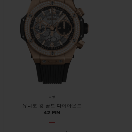
빅뱅
유니코 킹 골드 다이아몬드
42 MM
•