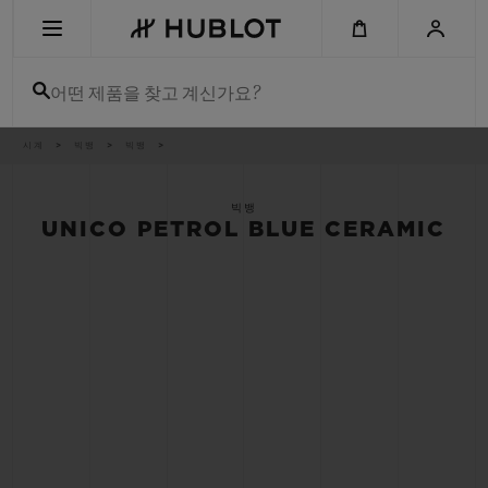
Skip
to
main
content
어떤 제품을 찾고 계신가요?
이
시계
빅뱅
빅뱅
최근 검색
동
경
로
최근 검색이 없습니다
빅뱅
UNICO PETROL BLUE CERAMIC
신제품