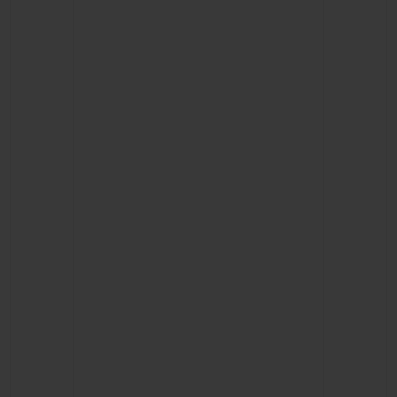
빅뱅
빅뱅
스피릿 오브 빅
썸머 멀티 컬러 세라믹
피치 세라믹
에센셜 토프
온라인 익스클
익스클루시브 서비스
5+5 워런티
휴블로티스타 및 연장 보증
예상 배송일
무료 배송 & 반품
안전한 결제
기프트 파우치