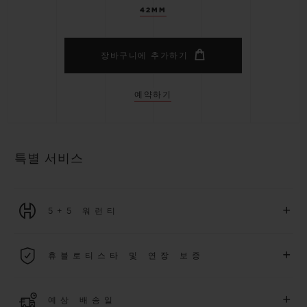
42MM
장바구니에 추가하기
예약하기
특별 서비스
+
5+5 워런티
2026년 1월 1일부터 구매한 모든 워치에는 5년 국제 워런티가 적
+
휴블로티스타 및 연장 보증
용됩니다.
더 알아보기
위블로 커뮤니티에 가입하여
2026
년
1
월
1
일 이후 구매한 워치
+
예상 배송일
에 대해
5
년 추가 워런티 혜택
(
약관 적용
)
을 받으세요
.
또한 다양