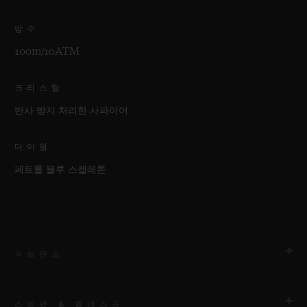
방수
100m/10ATM
크리스탈
반사 방지 처리한 사파이어
다이얼
페트롤 블루 스켈레톤
무브먼트
스트랩 & 클래스프