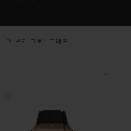
무브먼트
HUB1280 유니코 매뉴팩처 셀프 와인딩 크로노그래프 플라이백
무브먼트 및 컬럼 휠
스트랩
페트롤 블루 라인 러버 스트랩
파워 리저브
더 보기 크로노그래프
약 72시간
클래스프
티타늄 디플로이언트 버클 클래스프