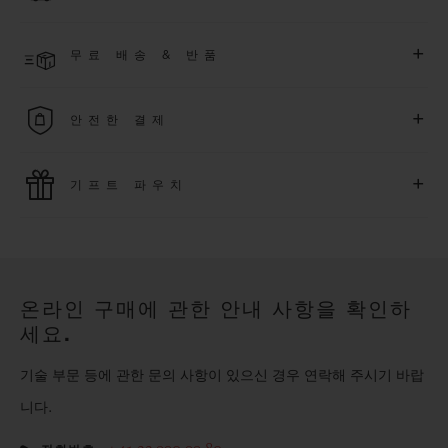
한 익스클루시브 이벤트에도 참여하실 수 있습니다
.
결제 접수 후 영업일 기준 2~6일 이내에 배송될 것으로 예상됩니
더 알아보기
+
무료 배송 & 반품
다. *재고 상황에 따라 달라질 수 있습니다*.
무료 배송 및 간단하고 편리하게 이용할 수 있는 무료 반품 혜택
+
안전한 결제
을 누려보세요
위블로는 최신 결제 기술을 활용합니다. 온라인으로 구매하신
+
기프트 파우치
모든 제품은 빠르고 안전하게 결제가 가능하며, 개인정보를 안
전하게 보호합니다.
위블로의 무료 기프트 파우치로 기프트에 더욱 특별한 매력을 더
해보세요.
온라인 구매에 관한 안내 사항을 확인하
세요.
기술 부문 등에 관한 문의 사항이 있으신 경우 연락해 주시기 바랍
니다.