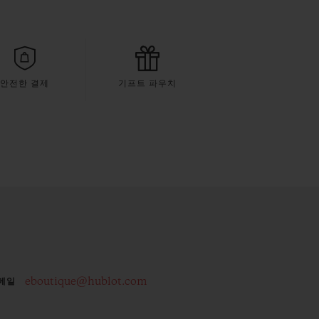
안전한 결제
기프트 파우치
eboutique@hublot.com
메일