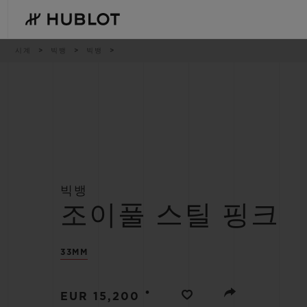
Skip
to
main
content
이
시계
빅뱅
빅뱅
동
경
로
최근 검색
신제품
최근 검색이 없습니다
빅뱅
조이풀 스틸 핑크
33MM
•
EUR 15,200