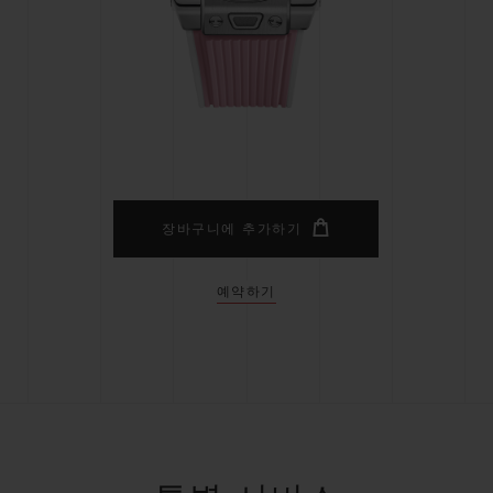
빅뱅
스피릿 오브 빅뱅
피치 세라믹
에센셜 토프
리로디
온라인 익스클루시브
 연장
예상 배송일
무료 배송 & 반품
안전한 결제
기
장바구니에 추가하기
예약하기
부티크 검색