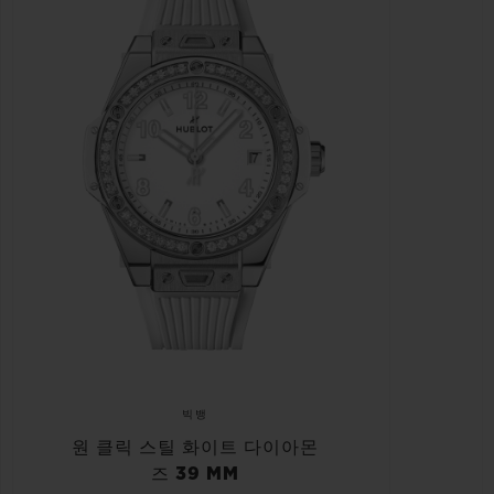
빅뱅
원 클릭 스틸 화이트 다이아몬
즈 39 MM