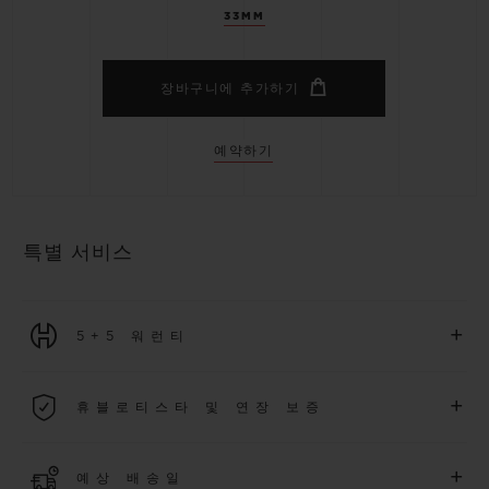
33MM
장바구니에 추가하기
예약하기
특별 서비스
+
5+5 워런티
2026년 1월 1일부터 구매한 모든 워치에는 5년 국제 워런티가 적
+
휴블로티스타 및 연장 보증
용됩니다.
더 알아보기
위블로 커뮤니티에 가입하여
2026
년
1
월
1
일 이후 구매한 워치
+
예상 배송일
에 대해
5
년 추가 워런티 혜택
(
약관 적용
)
을 받으세요
.
또한 다양