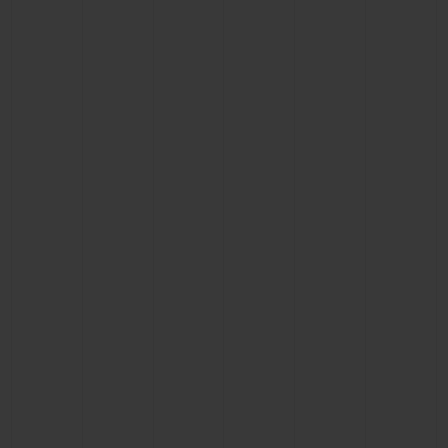
빅뱅
빅뱅
스피릿 오브 빅
썸머 멀티 컬러 세라믹
피치 세라믹
에센셜 토프
온라인 익스클
익스클루시브 서비스
5+5 워런티
휴블로티스타 및 연장 보증
예상 배송일
무료 배송 & 반품
안전한 결제
기프트 파우치