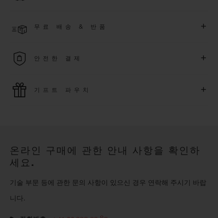
한 익스클루시브 이벤트에도 참여하실 수 있습니다
.
결제 접수 후 영업일 기준 4~9일 이내에 배송될 것으로 예상됩니
더 알아보기
+
무료 배송 & 반품
다. *재고 상황에 따라 달라질 수 있습니다*.
무료 배송 및 간단하고 편리하게 이용할 수 있는 무료 반품 혜택
+
안전한 결제
을 누려보세요
위블로는 최신 결제 기술을 활용합니다. 온라인으로 구매하신
+
기프트 파우치
모든 제품은 빠르고 안전하게 결제가 가능하며, 개인정보를 안
전하게 보호합니다.
위블로의 무료 기프트 파우치로 기프트에 더욱 특별한 매력을 더
해보세요.
온라인 구매에 관한 안내 사항을 확인하
세요.
기술 부문 등에 관한 문의 사항이 있으신 경우 연락해 주시기 바랍
니다.