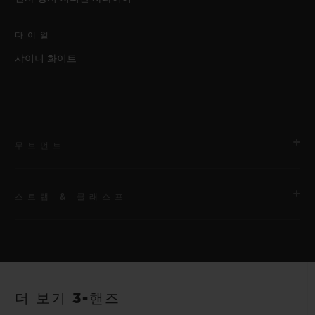
다이얼
샤이니 화이트
무브먼트
스트랩 & 클래스프
무브먼트
HUB1120 셀프 와인딩 무브먼트
스트랩
파워 리저브
화이트 및 핑크 라인 러버 스트랩. 추가 스트랩: 풀 핑크.
40시간
더 보기 3-핸즈