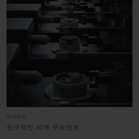
무브먼트
선구적인 시계 무브먼트