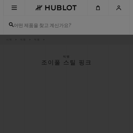
Skip
to
main
content
어떤 제품을 찾고 계신가요?
이
시계
빅뱅
빅뱅
최근 검색
동
경
로
최근 검색이 없습니다
빅뱅
조이풀 스틸 핑크
신제품