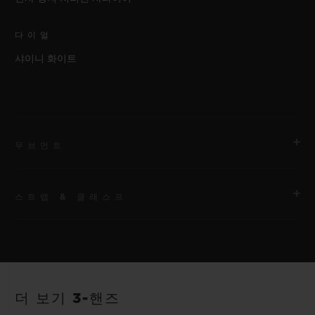
다이얼
샤이니 화이트
무브먼트
스트랩 & 클래스프
무브먼트
HUB1120 셀프 와인딩 무브먼트
스트랩
파워 리저브
화이트 및 핑크 라인 러버 스트랩. 추가 스트랩: 풀 핑크.
40시간
더 보기 3-핸즈