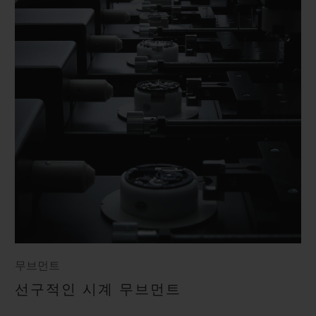
무브먼트
선구적인 시계 무브먼트