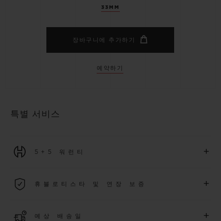
33MM
장바구니에 추가하기
예약하기
특별 서비스
+
5+5 워런티
2026년 1월 1일부터 구매한 모든 워치에는 5년 국제 워런티가 적
+
휴블로티스타 및 연장 보증
용됩니다.
더 알아보기
위블로 커뮤니티에 가입하여
2026
년
1
월
1
일 이후 구매한 워치
+
예상 배송일
에 대해
5
년 추가 워런티 혜택
(
약관 적용
)
을 받으세요
.
또한 다양