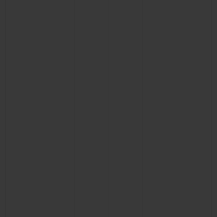
빅뱅
빅뱅
스피릿 오브 빅
썸머 멀티 컬러 세라믹
피치 세라믹
에센셜 토프
온라인 익스클
익스클루시브 서비스
5+5 워런티
휴블로티스타 및 연장 보증
예상 배송일
무료 배송 & 반품
안전한 결제
기프트 파우치