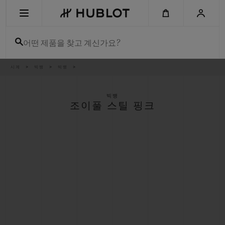
Skip
to
main
content
어떤 제품을 찾고 계신가요?
이
시계
빅뱅
빅뱅
최근 검색
동
경
로
최근 검색이 없습니다
빅뱅
조이풀 스틸 핑크
신제품