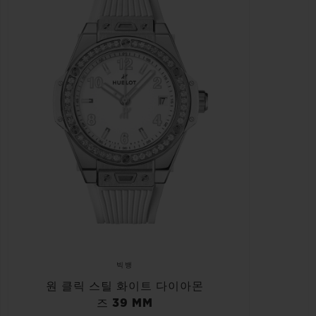
빅뱅
원 클릭 스틸 화이트 다이아몬
즈 39 MM